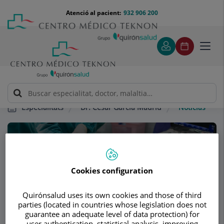
Saltar al contingut
Saltar
Menú
Atenció al pacient:
932 906 200
Select
al
teléfono
d'idi
contingut
cabecera
Toggl
navig
Dr. César Garcia Madrid
Noticias
Especialitats
Consultori
Dr. César Garcia
Cookies configuration
Madrid
Quirónsalud uses its own cookies and those of third
ANGIOLOGIA I CIRURGIA VASCULAR
parties (located in countries whose legislation does not
guarantee an adequate level of data protection) for
user authentication, statistical analysis, improving