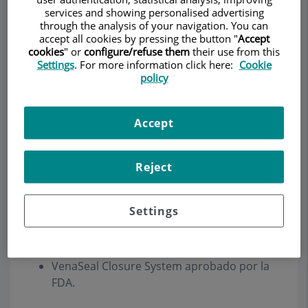
services and showing personalised advertising
through the analysis of your navigation. You can
accept all cookies by pressing the button "
Accept
Demanar Cita
cookies
" or
configure/refuse them
their use from this
Settings
. For more information click here:
Cookie
policy
Descripció
Serveis
Equip
Contacte
Dades d'interès
Horari
Accept
Reject
Noticias
Settings
"
La radiofrecuencia minimiza el riesgo para
tratar las varices
". Diario Médico, enero de
2011.
VenaSeal Closure System aprobado por la
FDA.