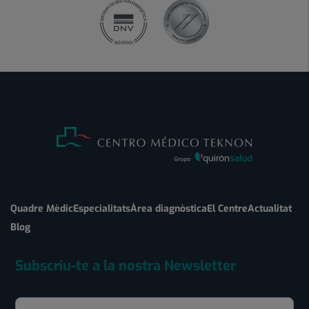
Quadre Mèdic
Especialitats
Àrea diagnòstica
El Centre
Actualitat
Blog
Subscriu-te a la nostra Newsletter