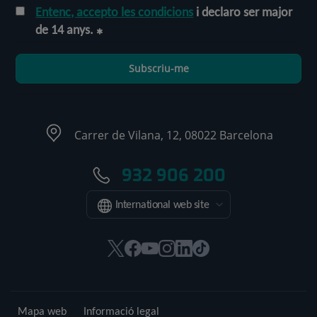
Entenc, accepto les condicions
i declaro ser major
de 14 anys.
Subscriu-me
Carrer de Vilana, 12, 08022 Barcelona
932 906 200
International web site
Aquest
Aquest
Aquest
Aquest
Aquest
Enllaç
enllaç
enllaç
enllaç
enllaç
enllaç
a
s'obrirà
s'obrirà
s'obrirà
s'obrirà
s'obrirà
una
en
en
en
en
en
aplicació
Mapa web
Informació legal