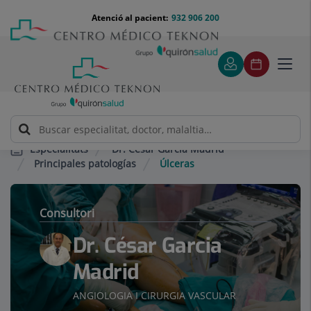
Saltar al contingut
Saltar
Menú
Atenció al pacient:
932 906 200
Select
al
teléfono
d'idi
contingut
cabecera
Toggl
navig
Dr. César Garcia Madrid
Especialitats
Principales patologías
Úlceras
Consultori
Dr. César Garcia
Madrid
ANGIOLOGIA I CIRURGIA VASCULAR