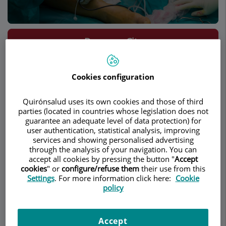
Demanar Cita
Descripció
Serveis
Equip
Contacte
Dades d'interès
Cookies configuration
Horari
Quirónsalud uses its own cookies and those of third
parties (located in countries whose legislation does not
guarantee an adequate level of data protection) for
user authentication, statistical analysis, improving
Úlceras
services and showing personalised advertising
through the analysis of your navigation. You can
accept all cookies by pressing the button "
Accept
cookies
" or
configure/refuse them
their use from this
La úlcera es una pérdida de substancia cutánea
Settings
. For more information click here:
Cookie
de evolución tórpida y muchas veces recidivante.
policy
Este tipo de úlceras, acostumbra a desarrollarse
muy especialmente en el tercio inferior de la
Accept
pierna, tanto en la cara externa como en la