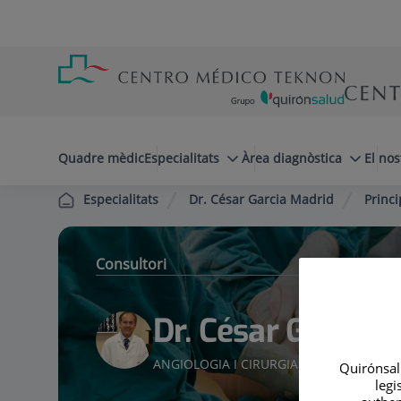
Saltar al contingut
Saltar
Menú
al
teléfono
contingut
cabecera
menuPrincipal
Quadre mèdic
Especialitats
Àrea diagnòstica
El nos
Dr. César Garcia Madrid
Princi
Especialitats
Consultori
Dr. César Garcia 
ANGIOLOGIA I CIRURGIA VASCULAR
Quirónsalu
legi