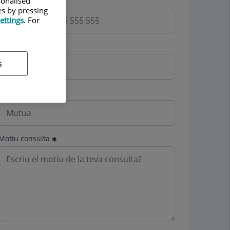
sonalised
es by pressing
ettings
. For
Email
s
Mutua
Motiu consulta