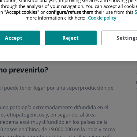
tication, statistical analysis, improving services and showing per
 through the analysis of your navigation. You can accept all cooki
n "
Accept cookies
" or
configure/refuse them
their use from this
S
more information click here:
Cookie policy
Accept
Reject
Setting
ri
mo prevenirlo?
cial puede tener lugar por una superproducción de
una patología extremadamente difundida en el
es etiopatogénicos y, en segundo, al área
infedema está muy difundido en los países de la
0 casos en China, de 19.000.000 en la India y cerca
 serológicamente positivas a la Filaria Bancrofti,