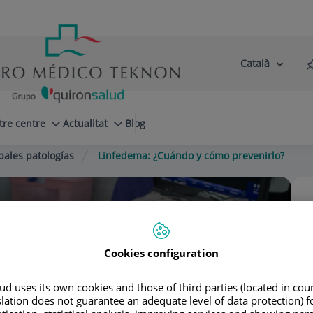
Català
Selector
Llenguatge
d'idioma
Actiu
tre centre
Actualitat
Blog
pales patologías
Linfedema: ¿Cuándo y cómo prevenirlo?
Madrid
Cookies configuration
d uses its own cookies and those of third parties (located in co
slation does not guarantee an adequate level of data protection) f