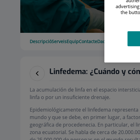
authen
advertising
the butto
Descripció
Serveis
Equip
Contacte
Dades d'interès
Hora
Linfedema: ¿Cuándo y có
La acumulación de linfa en el espacio intersti
linfa o por un insuficiente drenaje.
Epidemiológicamente el linfedema representa 
mundo y que se debe, en primer lugar, a factor
geográfica de procedenecia. En particular, el l
zona ecuatorial. Se habla de cerca de 20.000.00
de 25.000.000 de personas en el mundo resultan