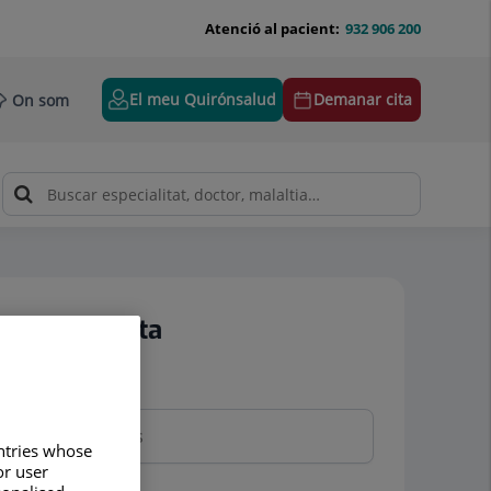
Atenció al pacient:
932 906 200
El meu Quirónsalud
Demanar cita
On som
Demanar cita
Nom i cognoms
untries whose
or user
Telèfon