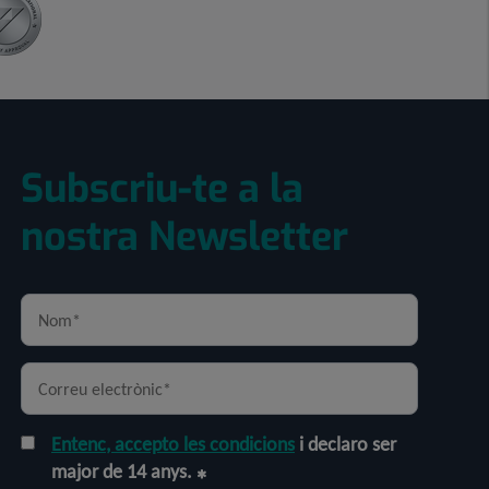
Subscriu-te a la
nostra Newsletter
Entenc, accepto les condicions
i declaro ser
major de 14 anys.