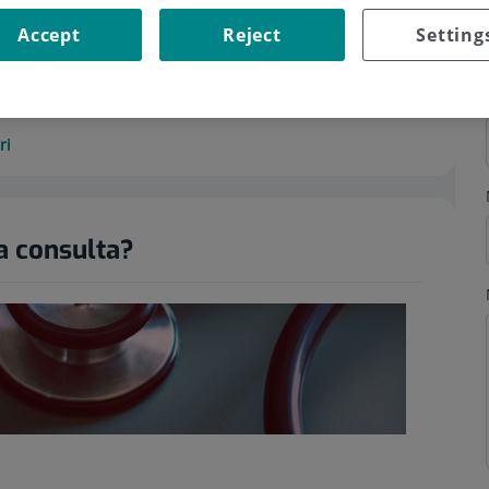
Accept
Reject
Setting
ri
a consulta?