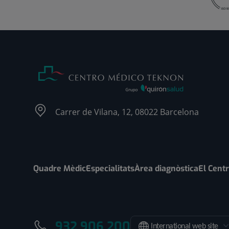
Carrer de Vilana, 12, 08022 Barcelona
Quadre Mèdic
Especialitats
Àrea diagnòstica
El Cent
932 906 200
International web site