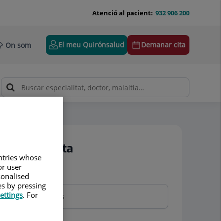
Atenció al pacient:
932 906 200
El meu Quirónsalud
Demanar cita
On som
Demanar cita
untries whose
or user
sonalised
Nom i cognoms
es by pressing
ettings
. For
Telèfon