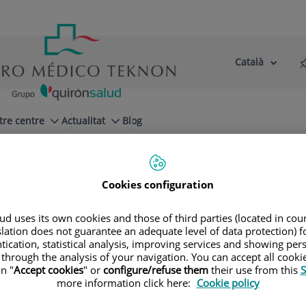
Català
Selector
Llenguatge
d'idioma
Actiu
tre centre
Actualitat
Blog
a integrativa
Quin és el motiu de la seva consulta?
Cookies configuration
d uses its own cookies and those of third parties (located in co
slation does not guarantee an adequate level of data protection) f
é Calafí
tication, statistical analysis, improving services and showing per
 through the analysis of your navigation. You can accept all cooki
n "
Accept cookies
" or
configure/refuse them
their use from this
S
more information click here:
Cookie policy