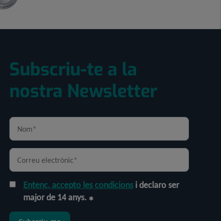
Subscriu-te a la
nostra Newsletter
Entenc, accepto les condicions
i declaro ser
major de 14 anys.