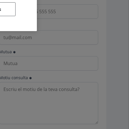
s
Email
Mutua
Motiu consulta