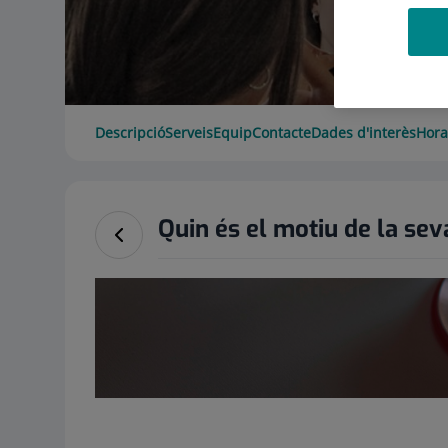
Descripció
Serveis
Equip
Contacte
Dades d'interès
Hora
Quin és el motiu de la sev