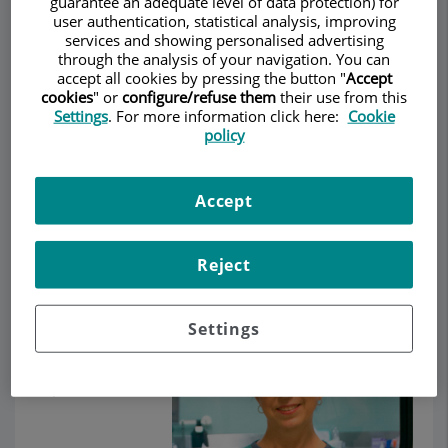
guarantee an adequate level of data protection) for
user authentication, statistical analysis, improving
services and showing personalised advertising
through the analysis of your navigation. You can
Demanar Cita
accept all cookies by pressing the button "
Accept
cookies
" or
configure/refuse them
their use from this
Descripció
Serveis
Equip
Contacte
Dades d'interès
Settings
. For more information click here:
Cookie
policy
Horari
Accept
Equip
Reject
La
Dra. Colomé
Settings
és metge i
cirurgiana
especialista en