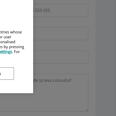
Email
untries whose
or user
sonalised
Mutua
es by pressing
ettings
. For
Motiu consulta
s