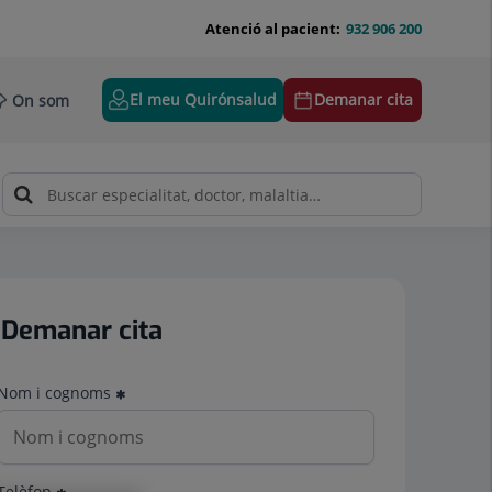
Atenció al pacient:
932 906 200
El meu Quirónsalud
Demanar cita
On som
Demanar cita
Nom i cognoms
Telèfon