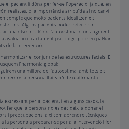
e el pacient li dóna per fer-se l'operació, ja que, en
ón realistes, o la importància atribuïda al no canvi
r en compte que molts pacients idealitzen els
osteriors. Alguns pacients poden referir no
vocar una disminució de l'autoestima, o un augment
da avaluació i tractament psicològic podrien pal·liar
ts de la intervenció.
d'harmonitzar el conjunt de les estructures facials. El
 Busquem l'harmonia global:
eguirem una millora de l'autoestima, amb tots els
o perdre la personalitat sinó de reafirmar-la.
 estressant per al pacient, i en alguns casos, la
ot fer que la persona no es decideixi a donar el
pors i preocupacions, així com aprendre tècniques
a la persona a preparar-se per a la intervenció i fer
 psicologia, es realitza, a través de diferents