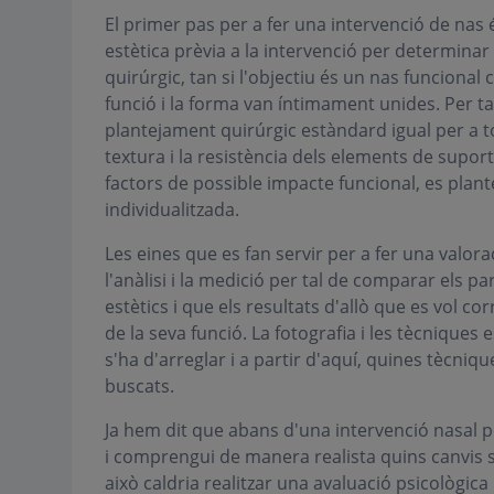
El primer pas per a fer una intervenció de nas 
estètica prèvia a la intervenció per determinar
quirúrgic, tan si l'objectiu és un nas funcional 
funció i la forma van íntimament unides. Per ta
plantejament quirúrgic estàndard igual per a 
textura i la resistència dels elements de suport
factors de possible impacte funcional, es plant
individualitzada.
Les eines que es fan servir per a fer una valor
l'anàlisi i la medició per tal de comparar els 
estètics i que els resultats d'allò que es vol c
de la seva funció. La fotografia i les tècniqu
s'ha d'arreglar i a partir d'aquí, quines tècni
buscats.
Ja hem dit que abans d'una intervenció nasal pe
i comprengui de manera realista quins canvis só
això caldria realitzar una avaluació psicològic