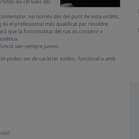
totes les cèl·lules del
 contemplar, no només des del punt de vista estètic,
g és el professional més qualificat per resoldre
arà que la funcionalitat del nas es conservi o
estètica.
i funció van sempre juntes.
ió poden ser de caràcter estètic, funcional o amb
ecte?