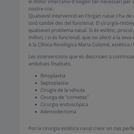
el millor intercanvi d'oxigen tan necessari per a 
nostre cos..
Qualsevol intervenció en l'òrgan nasal s'ha de
sinó també des del funcional. El cirurgià-rinòle
qualsevol problema nasal. Si és estètic, procur
millori, i si és funcional, que no afecti a la seva 
A la Clínica Rinològica Maria Colomé, estètica 
Les intervencions que es descriuen a continuac
ambdues finalitats.
Rinoplastia
Septoplastia
Cirugía de la válvula
Cirurga de "cornetes"
Cirurgia endoscòpica
Adenoidectoma
Pot la cirurgia estètica nasal crear un nas perf