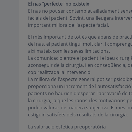
El nas "perfecte" no existeix
El nas no pot ser contemplat aïlladament sense
facials del pacient. Sovint, una lleugera interv
important millora de l'aspecte facial.
El més important de tot és que abans de practi
del nas, el pacient tingui molt clar, i compren
així mateix com les seves limitacions.
La comunicació entre el pacient i el seu cirur
aconseguir de la cirurgia, i en conseqüència, 
cop realitzada la intervenció.
La millora de l'aspecte general pot ser psicolò
proporciona un increment de l'autosatisfacció i
pacients no haurien d'esperar l'aprovació de tot
la cirurgia, ja que les raons i les motivacions
poden valorar de manera subjectiva. El més impo
estiguin satisfets dels resultats de la cirurgia.
La valoració estètica preoperatòria