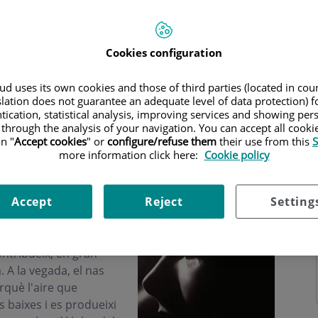
Cookies configuration
d uses its own cookies and those of third parties (located in co
ri
slation does not guarantee an adequate level of data protection) f
tication, statistical analysis, improving services and showing per
 through the analysis of your navigation. You can accept all cooki
n "
Accept cookies
" or
configure/refuse them
their use from this
S
more information click here:
Cookie policy
estètica
Accept
Reject
Setting
cional i Estètica
elacionades. El nas és,
ontribueix, en gran
 A la vegada, el nas
rquè l'aire que
s baixes i es produeixi