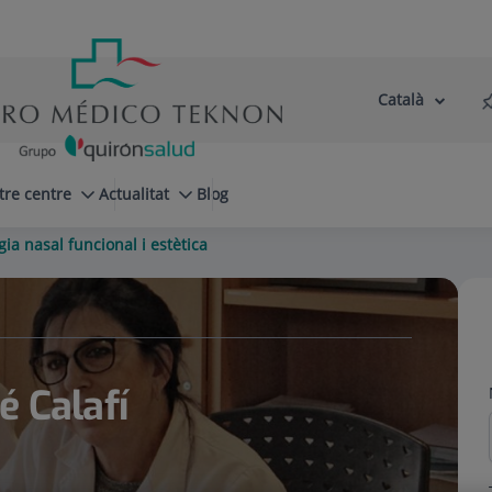
Català
Selector
Llenguatge
d'idioma
Actiu
tre centre
Actualitat
Blog
gia nasal funcional i estètica
é Calafí