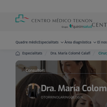
Saltar al contingut
Saltar
Menú
al
teléfono
contingut
cabecera
menuPrincipal
Quadre mèdic
Especialitats
Àrea diagnòstica
El nos
Dra. María Colomé Calafí
Cirur
Especialitats
Consultori
Dra. María Colom
OTORRINOLARINGOLOGIA