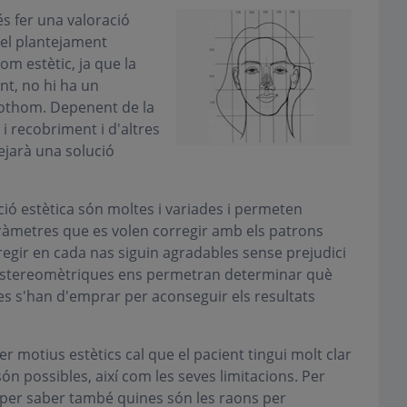
és fer una valoració
 el plantejament
com estètic, ja que la
nt, no hi ha un
tothom. Depenent de la
 i recobriment i d'altres
ejarà una solució
ació estètica són moltes i variades i permeten
paràmetres que es volen corregir amb els patrons
orregir en cada nas siguin agradables sense prejudici
es estereomètriques ens permetran determinar què
ques s'han d'emprar per aconseguir els resultats
r motius estètics cal que el pacient tingui molt clar
n possibles, així com les seves limitacions. Per
a per saber també quines són les raons per