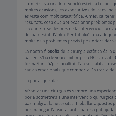
sotmetre's a una intervenció estètica i el pes qu
moltes ocasions, les expectatives del canvi no s
és vista com molt catastròfica. A més, cal teni
resultats, cosa que pot ocasionar problemes p
reconèixer-se després de la intervenció i pro
del baix estat d'ànim. Per tot això, una adequa
molts dels problemes previs i posteriors deriva
La nostra
filosofia
de la cirurgia estètica és la 
pacient s'ha de veure millor però NO canviat.
forma/funció/personalitat. Tan sols així acons
canvis emocionals que comporta. Es tracta de n
La por al quiròfan
Afrontar una cirurgia és sempre una experiència
por a sotmetre's a una intervenció quirúrgica p
pas malgrat la necessitat. Treballar aquestes 
per manegar l'ansietat anticipatòria pot ajudar 
que el procés no resulti tan angoixant. Des de la