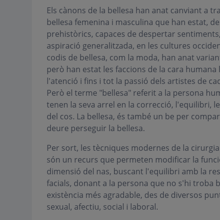
Els cànons de la bellesa han anat canviant a trav
bellesa femenina i masculina que han estat, d
prehistòrics, capaces de despertar sentiments,
aspiració generalitzada, en les cultures occiden
codis de bellesa, com la moda, han anat variant
però han estat les faccions de la cara humana 
l'atenció i fins i tot la passió dels artistes de c
Però el terme "bellesa" referit a la persona
tenen la seva arrel en la correcció, l'equilibri,
del cos. La bellesa, és també un be per comparti
deure perseguir la bellesa.
Per sort, les tècniques modernes de la cirurgia 
són un recurs que permeten modificar la funció 
dimensió del nas, buscant l'equilibri amb la re
facials, donant a la persona que no s'hi troba 
existència més agradable, des de diversos punt
sexual, afectiu, social i laboral.