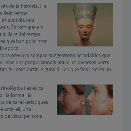
és de la història. I la
es dels temps
 és avui dia una
tals. És cert que els
 al llarg del temps,
les que han polaritzat
ada època.
 humana provoca sempre suggestions agradables que
 les relacions proporcionals entre les diverses parts
r i fer compartir. Alguns dirien que fins i tot és un
rinològica i estètica
i la forma i la
sta de característiques
bé amb ell, una
s de vista: personal,