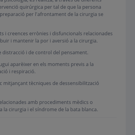
tervenció quirúrgica per tal de que la persona
 preparació per l'afrontament de la cirurgia se
s i creences errònies i disfuncionals relacionades
ir i mantenir la por i aversió a la cirurgia.
e distracció i de control del pensament.
pugui aparèixer en els moments previs a la
ció i respiració.
c mitjançant tècniques de dessensibilització
s relacionades amb procediments mèdics o
a la cirurgia i el síndrome de la bata blanca.