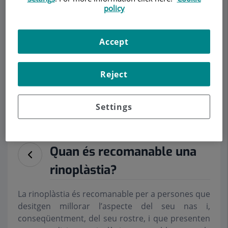
policy
Accept
Demanar Cita
Reject
Descripció
Serveis
Equip
Contacte
Dades d'interès
Settings
Horari
Quan és recomanable una
rinoplàstia?
La rinoplàstia és recomanable per a persones que
desitgen millorar l’aspecte del seu nas i,
conseqüentment, del seu rostre, i que presenten