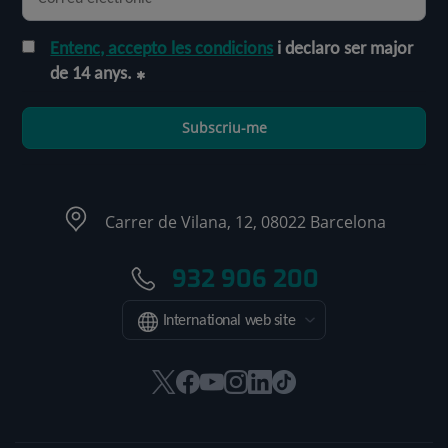
Entenc, accepto les condicions
i declaro ser major
de 14 anys.
Subscriu-me
Carrer de Vilana, 12, 08022 Barcelona
932 906 200
International web site
Aquest
Aquest
Aquest
Aquest
Aquest
Enllaç
enllaç
enllaç
enllaç
enllaç
enllaç
a
s'obrirà
s'obrirà
s'obrirà
s'obrirà
s'obrirà
una