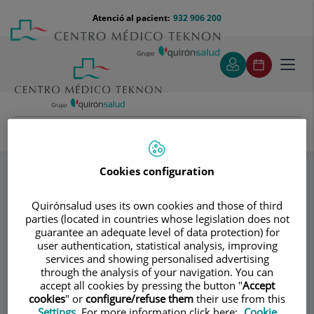
Saltar al contingut
Saltar
Menú
Atenció al pacient:
932 906 200
Select
al
teléfono
d'idi
contingut
cabecera
Toggl
navig
Dra. María Colomé Calafí
Especialitats
Cirurgia nasal estètica (rinoplàstia)
Cookies configuration
Quan és recomanable una rinoplàstia?
Quirónsalud uses its own cookies and those of third
parties (located in countries whose legislation does not
Consultori
guarantee an adequate level of data protection) for
user authentication, statistical analysis, improving
Dra. María Colomé
services and showing personalised advertising
through the analysis of your navigation. You can
Calafí
accept all cookies by pressing the button "
Accept
cookies
" or
configure/refuse them
their use from this
Settings
. For more information click here:
Cookie
OTORRINOLARINGOLOGIA