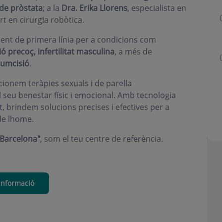
de pròstata
; a la
Dra. Erika Llorens
, especialista en
rt en cirurgia robòtica.
ment de primera línia per a condicions com
ió precoç, infertilitat masculina
, a més de
cumcisió
.
cionem teràpies sexuals i de parella
l seu benestar físic i emocional. Amb tecnologia
, brindem solucions precises i efectives per a
de lhome.
 Barcelona"
, som el teu centre de referència.
informació