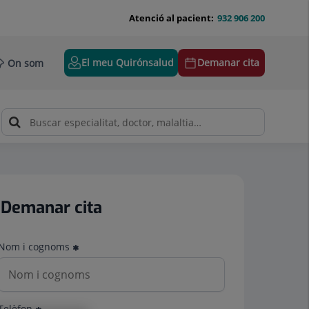
Atenció al pacient:
932 906 200
El meu Quirónsalud
Demanar cita
On som
Demanar cita
Nom i cognoms
Telèfon