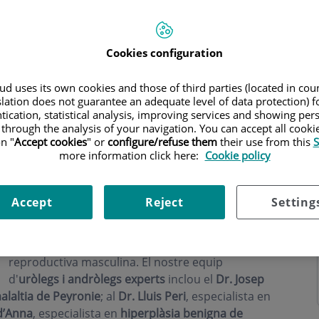
Cookies configuration
d uses its own cookies and those of third parties (located in co
ri
slation does not guarantee an adequate level of data protection) f
tication, statistical analysis, improving services and showing per
 through the analysis of your navigation. You can accept all cooki
n "
Accept cookies
" or
configure/refuse them
their use from this
S
more information click here:
Cookie policy
A
Andrologia Barcelona
, ​​dins del prestigiós
Accept
Reject
Setting
Centro Médico Teknon, som un
referent en
urologia i andrologia a Barcelona
, ​​amb un
enfocament integral per a la salut sexual i
reproductiva masculina. El nostre equip
d'
uròlegs i andròlegs experts
inclou el
Dr. Josep
malaltia de Peyronie
; al
Dr. Lluis Peri
, especialista en
d’Anna
, especialista en
hiperplàsia benigna de