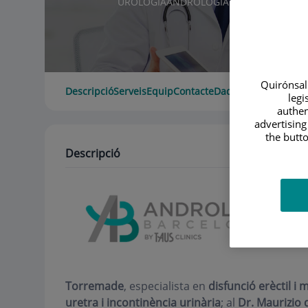
UROLOGIA
ANDROLOGIA
Quirónsalu
Descripció
Serveis
Equip
Contacte
Dades d'interès
Hora
legi
authen
advertising
the butto
Descripció
Torremade
, especialista en
disfunció erèctil i 
uretra i incontinència urinària
; al
Dr. Maurizio 