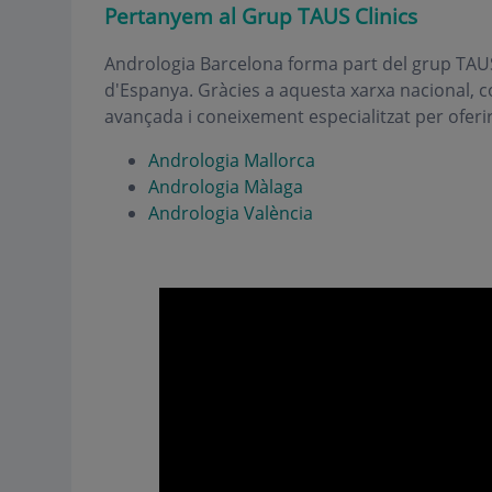
Pertanyem al Grup TAUS Clinics
Andrologia Barcelona forma part del grup TAUS 
d'Espanya. Gràcies a aquesta xarxa nacional, 
avançada i coneixement especialitzat per oferir
Andrologia Mallorca
Andrologia Màlaga
Andrologia València