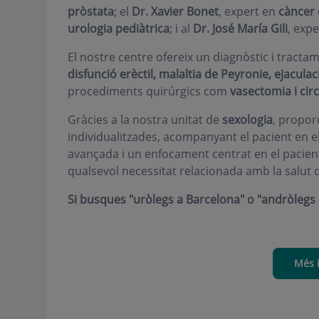
pròstata
; el
Dr. Xavier Bonet
, expert en
càncer 
urologia pediàtrica
; i al
Dr. José María Gili
, expe
El nostre centre ofereix un diagnòstic i tracta
disfunció erèctil, malaltia de Peyronie, ejaculac
procediments quirúrgics com
vasectomia i cir
Gràcies a la nostra unitat de
sexologia
, propor
individualitzades, acompanyant el pacient en e
avançada i un enfocament centrat en el pacient
qualsevol necessitat relacionada amb la salut 
Si busques "uròlegs a Barcelona" o "andròlegs
Més 