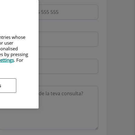
Email
untries whose
or user
sonalised
Mutua
es by pressing
ettings
. For
Motiu consulta
s