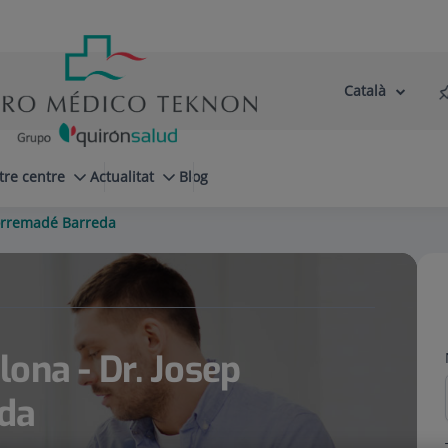
Català
Selector
Llenguatge
d'idioma
Actiu
tre centre
Actualitat
Blog
Torremadé Barreda
ona - Dr. Josep
da