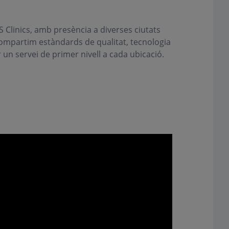
Clinics, amb presència a diverses ciutats
compartim estàndards de qualitat, tecnologia
 un servei de primer nivell a cada ubicació.