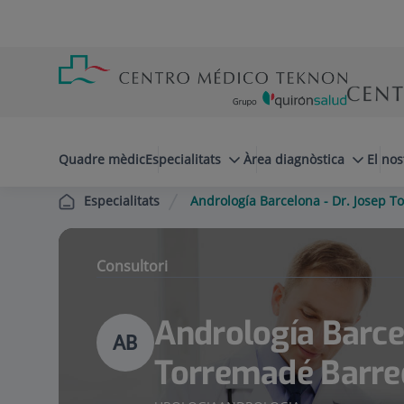
Saltar al contingut
Saltar
Menú
al
teléfono
contingut
cabecera
menuPrincipal
Quadre mèdic
Especialitats
Àrea diagnòstica
El nos
Andrología Barcelona - Dr. Josep 
Especialitats
Consultori
Andrología Barcel
AB
Torremadé Barre