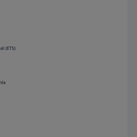
l (ETS)
mía