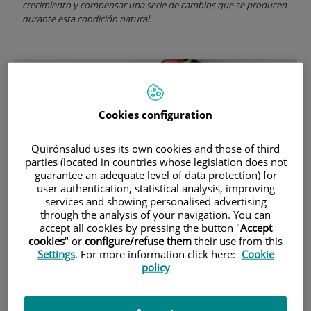
crecimiento y compensar una serie de cambios que se producen
durante esta condición natural.
Cookies configuration
Quirónsalud uses its own cookies and those of third
parties (located in countries whose legislation does not
guarantee an adequate level of data protection) for
user authentication, statistical analysis, improving
services and showing personalised advertising
through the analysis of your navigation. You can
28 de
SEPTIEMBRE
, 2022 |
CARDIOLOGÍA
accept all cookies by pressing the button "
Accept
Dr. Juli Carballo
cookies
" or
configure/refuse them
their use from this
Settings
. For more information click here:
Cookie
¿Cómo cuidar de tu corazón en tu día a
policy
día?