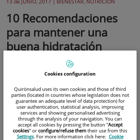
13 de
JUNIO
, 2017 |
BIENESTAR, NUTRICIÓN
10 Recomendaciones
para mantener una
buena hidratación
El verano y las altas temperaturas ya
Cookies configuration
están aquí. Aunque beber agua es
imprescindible para mantener un buen
Quirónsalud uses its own cookies and those of third
parties (located in countries whose legislation does not
estado de salud, la necesidad de beber
guarantee an adequate level of data protection) for
agua en esta época del año aumenta y
user authentication, statistical analysis, improving
services and showing personalised advertising
debemos tener un especial cuidado con
through the analysis of your navigation. You can
accept all cookies by pressing the button "
Accept
niños, personas mayores, las
cookies
" or
configure/refuse them
their use from this
Settings
. For more information click here:
Cookie
embarazadas, deportistas y trabajadores