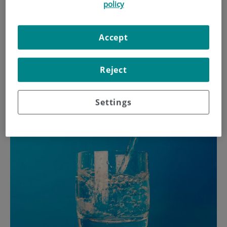
policy
sometidos a altas temperaturas.
Accept
Para dar a conocer las claves de la buena hidratación, la
Dra. Raquel Nogués, de la Unidad de Nutrición de Centro
Reject
Médico Teknon, ha elaborado una lista con 10
recomendaciones para una buena hidratación.
Settings