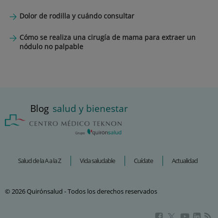
Dolor de rodilla y cuándo consultar
Cómo se realiza una cirugía de mama para extraer un
nódulo no palpable
Blog
salud y bienestar
Salud de la A a la Z
Vida saludable
Cuídate
Actualidad
© 2026 Quirónsalud - Todos los derechos reservados
Este
Este
Este
Este