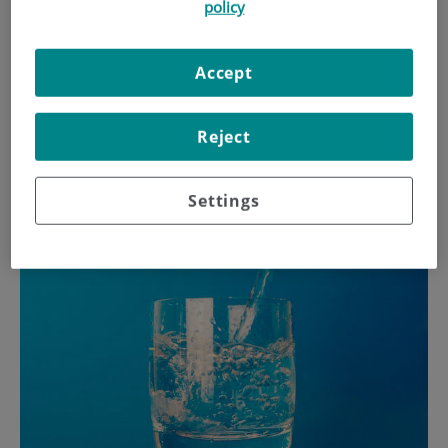
policy
sometidos a altas temperaturas.
Accept
Para dar a conocer las claves de la buena hidratación, la
Dra. Raquel Nogués, de la Unidad de Nutrición de Centro
Reject
Médico Teknon, ha elaborado una lista con 10
recomendaciones para una buena hidratación.
Settings