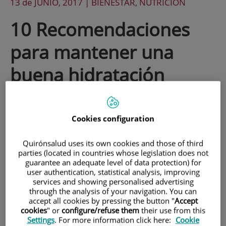
13 de
JUNIO
, 2017 |
BIENESTAR, NUTRICIÓN
10 Recomendaciones
para mantener una
buena hidratación
El verano y las altas temperaturas ya
Cookies configuration
están aquí. Aunque beber agua es
imprescindible para mantener un buen
Quirónsalud uses its own cookies and those of third
parties (located in countries whose legislation does not
estado de salud, la necesidad de beber
guarantee an adequate level of data protection) for
agua en esta época del año aumenta y
user authentication, statistical analysis, improving
services and showing personalised advertising
debemos tener un especial cuidado con
through the analysis of your navigation. You can
accept all cookies by pressing the button "
Accept
niños, personas mayores, las
cookies
" or
configure/refuse them
their use from this
Settings
. For more information click here:
Cookie
embarazadas, deportistas y trabajadores