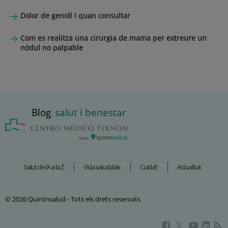
Dolor de genoll i quan consultar
Com es realitza una cirurgia de mama per extreure un
nòdul no palpable
Blog
salut i benestar
Salut de l’A a la Z
Vida saludable
Cuida’t
Actualitat
© 2026 Quirónsalud - Tots els drets reservats
Aquest
Aquest
Aque
Aquest