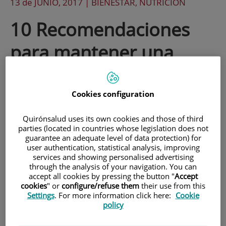
13 de
JUNIO
, 2017 |
BIENESTAR, NUTRICIÓN
10 Recomendaciones
para mantener una
buena hidratación
Cookies configuration
El verano y las altas temperaturas ya
Quirónsalud uses its own cookies and those of third
están aquí. Aunque beber agua es
parties (located in countries whose legislation does not
guarantee an adequate level of data protection) for
imprescindible para mantener un buen
user authentication, statistical analysis, improving
estado de salud, la necesidad de beber
services and showing personalised advertising
through the analysis of your navigation. You can
agua en esta época del año aumenta y
accept all cookies by pressing the button "
Accept
cookies
" or
configure/refuse them
their use from this
debemos tener un especial cuidado con
Settings
. For more information click here:
Cookie
niños, personas mayores, las
policy
embarazadas, deportistas y trabajadores