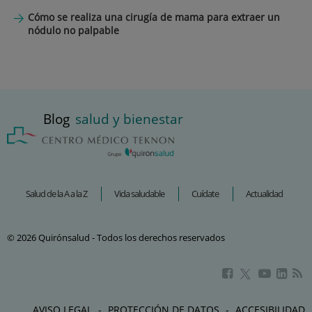
Cómo se realiza una cirugía de mama para extraer un
nódulo no palpable
Blog
salud y bienestar
Salud de la A a la Z
Vida saludable
Cuídate
Actualidad
© 2026 Quirónsalud - Todos los derechos reservados
Este
Este
Este
Este
enlace
enlace
enlac
enlace
se
se
se
se
AVISO LEGAL
PROTECCIÓN DE DATOS
ACCESIBILIDAD