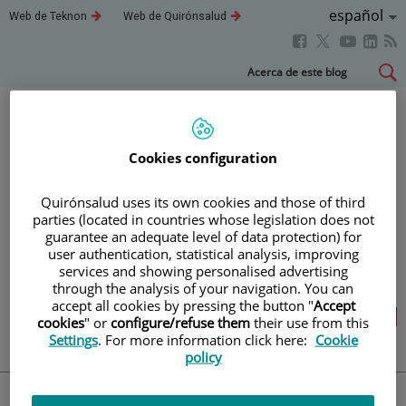
Idioma
Español
Este
Este
Web de Teknon
Web de Quirónsalud
enlace
enlace
Activo
Este
Este
Este
Este
se
se
abrirá
abrirá
enlace
enlace
enla
enlace
Saltar
Acerca de este blog
en
en
se
se
se
se
al
una
una
abrirá
abrirá
abri
ventana
ventana
abrirá
contenido
nueva.
nueva.
en
en
en
en
una
una
una
una
Blog
salud y bienestar
Cookies configuration
ventana
ventana
vent
ventana
nueva.
nueva.
nuev
nueva.
Quirónsalud uses its own cookies and those of third
parties (located in countries whose legislation does not
TU SALUD ES LO QUE
guarantee an adequate level of data protection) for
user authentication, statistical analysis, improving
CUENTA
services and showing personalised advertising
through the analysis of your navigation. You can
accept all cookies by pressing the button "
Accept
Salud de la A a la Z
Vida saludable
cookies
" or
configure/refuse them
their use from this
Cuídate
Actualidad
Settings
. For more information click here:
Cookie
policy