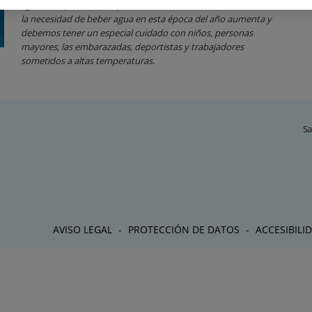
agua es imprescindible para mantener un buen estado de salud,
la necesidad de beber agua en esta época del año aumenta y
debemos tener un especial cuidado con niños, personas
mayores, las embarazadas, deportistas y trabajadores
sometidos a altas temperaturas.
Sa
AVISO LEGAL
PROTECCIÓN DE DATOS
ACCESIBILI