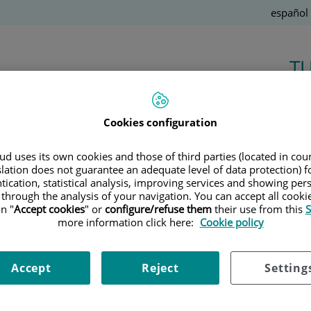
Idioma
Español
Activo
T
Salud de la A a la Z
Cookies configuration
d uses its own cookies and those of third parties (located in co
Ú
slation does not guarantee an adequate level of data protection) f
tication, statistical analysis, improving services and showing per
 through the analysis of your navigation. You can accept all cooki
n "
Accept cookies
" or
configure/refuse them
their use from this
S
13 de
JUNIO
, 2017 |
BIENESTAR, NUTRICIÓN
more information click here:
Cookie policy
Dra. Raquel Nogués
10 Recomendaciones para mantener
Accept
Reject
Setting
una buena hidratación
El verano y las altas temperaturas ya están aquí. Aunque beber