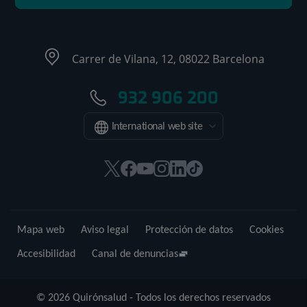
Carrer de Vilana, 12, 08022 Barcelona
932 906 200
International web site
Este
Este
Este
Este
Este
Enlace
enlace
enlace
enlace
enlace
enlace
a
se
se
se
se
se
una
abrirá
abrirá
abrirá
abrirá
abrirá
aplicación
Mapa web
Aviso legal
Protección de datos
Cookies
en
en
en
en
en
externa.
una
una
una
una
una
Accesibilidad
Canal de denuncias
ventana
ventana
ventana
ventana
ventana
nueva.
nueva.
nueva.
nueva.
nueva.
© 2026 Quirónsalud - Todos los derechos reservados