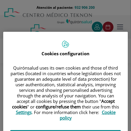
Saltar al contenido
Saltar
Menú
Atención al paciente:
932 906 200
Select
al
teléfono
de
contenido
cabecera
idiom
Toggl
navig
Cookies configuration
Pruebas diagnósticas
Quirónsalud uses its own cookies and those of third
Tratamientos y Especialidades
parties (located in countries whose legislation does not
Diagnóstico por la imagen
guarantee an adequate level of data protection) for
Tomografía Computarizada (TAC)
Tórax
user authentication, statistical analysis, improving
TC Columna Dorsal
services and showing personalised advertising
through the analysis of your navigation. You can
TC Columna Dorsal
accept all cookies by pressing the button "
Accept
cookies
" or
configure/refuse them
their use from this
Settings
. For more information click here:
Cookie
Prueba radiológica que consiste en obtener imágenes de
policy
las vértebras dorsales de alta definición anatómica
mediante el empleo de un equipo de TC (Tomografía