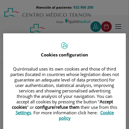
Saltar al contenido
Saltar
Menú
Atención al paciente:
932 906 200
Select
al
teléfono
de
contenido
cabecera
idiom
Toggl
navig
Cookies configuration
Pruebas diagnósticas
Tratamientos y Especialidades
Quirónsalud uses its own cookies and those of third
Diagnóstico por la imagen
parties (located in countries whose legislation does not
guarantee an adequate level of data protection) for
Tomografía Computarizada (TAC)
Tórax
user authentication, statistical analysis, improving
TC Clavículas
services and showing personalised advertising
through the analysis of your navigation. You can
TC Clavículas
accept all cookies by pressing the button "
Accept
cookies
" or
configure/refuse them
their use from this
Settings
. For more information click here:
Cookie
Exploración radiológica que
policy
mediante un sistema de
rayos X y detectores que