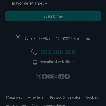
mayor de 14 años.
Suscribirme
Carrer de Vilana, 12, 08022 Barcelona
932 906 200
International web site
Este
Este
Este
Este
Este
Enlace
enlace
enlace
enlace
enlace
enlace
a
se
se
se
se
se
una
abrirá
abrirá
abrirá
abrirá
abrirá
aplicación
Mapa web
Aviso legal
Protección de datos
Cookies
en
en
en
en
en
externa.
una
una
una
una
una
Accesibilidad
Canal de denuncias