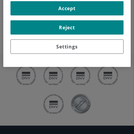
giran alrededor del paciente,
Accept
reconstruyendo las
imágenes por ordenador,
Reject
permite el estudio detallado
de las clavículas.
Settings