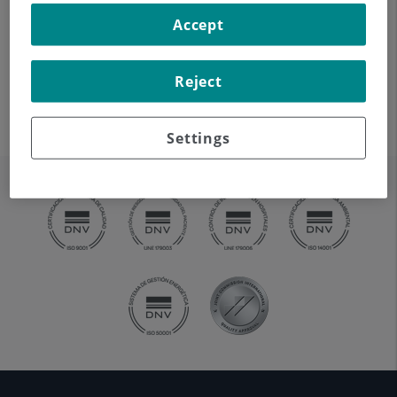
giran alrededor del paciente,
Accept
reconstruyendo las
imágenes por ordenador (TC
Reject
Multidetector), permite el
estudio de huesos, músculos y articulaciones de la pelvis.
Settings