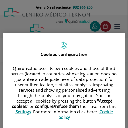
Saltar al contenido
Saltar
Menú
Atención al paciente:
932 906 200
Select
al
teléfono
de
contenido
cabecera
idiom
Toggl
navig
Cookies configuration
Pruebas diagnósticas
Tratamientos y Especialidades
Quirónsalud uses its own cookies and those of third
Diagnóstico por la imagen
parties (located in countries whose legislation does not
guarantee an adequate level of data protection) for
Tomografía Computarizada (TAC)
Osteoarticular
user authentication, statistical analysis, improving
TC Pelvis ósea
services and showing personalised advertising
through the analysis of your navigation. You can
TC Pelvis ósea
accept all cookies by pressing the button "
Accept
cookies
" or
configure/refuse them
their use from this
Settings
. For more information click here:
Cookie
Exploración radiológica que
policy
mediante un sistema de
rayos X y detectores que