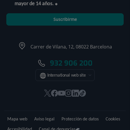
mayor de 14 años.
Suscribirme
Carrer de Vilana, 12, 08022 Barcelona
932 906 200
International web site
Este
Este
Este
Este
Este
Enlace
enlace
enlace
enlace
enlace
enlace
a
se
se
se
se
se
una
abrirá
abrirá
abrirá
abrirá
abrirá
aplicación
Mapa web
Aviso legal
Protección de datos
Cookies
en
en
en
en
en
externa.
una
una
una
una
una
Accesibilidad
Canal de denuncias