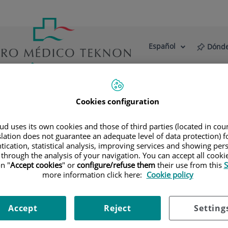
Español
Dónde
Selector
Idioma
de
Activo
idioma
estro Centro
Actualidad
Blog
Cookies configuration
ialidades
Diagnóstico por la imagen
Tomografía Computar
d uses its own cookies and those of third parties (located in co
slation does not guarantee an adequate level of data protection) f
tication, statistical analysis, improving services and showing per
 through the analysis of your navigation. You can accept all cooki
n "
Accept cookies
" or
configure/refuse them
their use from this
S
 de las vertebras cervicales de alta definición anatómica me
more information click here:
Cookie policy
es: cervicalgia sin/con irradiación a brazos, traumatismo.
Accept
Reject
Setting