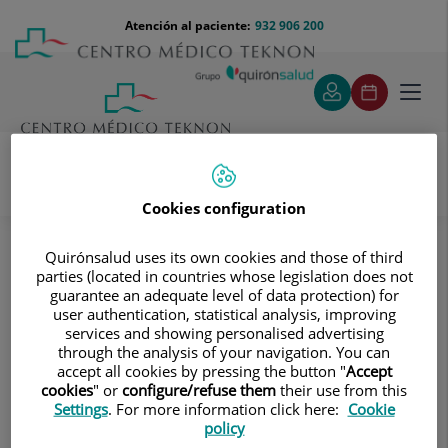
Saltar al contenido
Saltar
Menú
Atención al paciente:
932 906 200
Select
al
teléfono
de
contenido
cabecera
idiom
Toggl
navig
Cookies configuration
Pruebas diagnósticas
Tratamientos y Especialidades
Quirónsalud uses its own cookies and those of third
Diagnóstico por la imagen
parties (located in countries whose legislation does not
Tomografía Computarizada (TAC)
guarantee an adequate level of data protection) for
Estudios Vasculares
user authentication, statistical analysis, improving
Angio-TC Arterial extremidades inferiores
services and showing personalised advertising
through the analysis of your navigation. You can
Angio-TC Arterial extremidades
accept all cookies by pressing the button "
Accept
cookies
" or
configure/refuse them
their use from this
inferiores
Settings
. For more information click here:
Cookie
policy