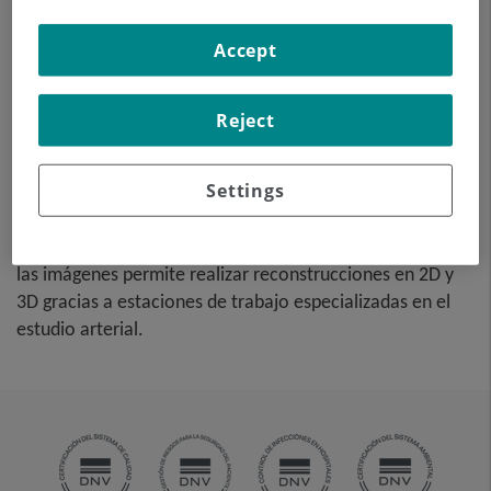
Prueba diagnóstica no
invasiva que consiste en el
Accept
estudio vascular del sector
aorto-ilíaco y de los vasos
arteriales de ambas
Reject
extremidades inferiores
obteniendo imágenes de
Settings
alta definición anatómica,
mediante el empleo de un equipo de TC Multidetector de
última generación y de contraste yodado. La calidad de
las imágenes permite realizar reconstrucciones en 2D y
3D gracias a estaciones de trabajo especializadas en el
estudio arterial.