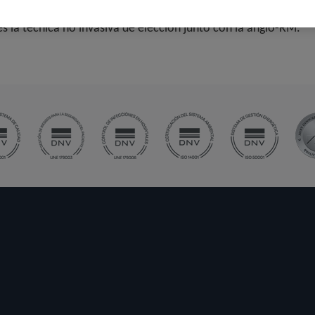
atamiento percutáneo o quirúrgico. En aquellos pacientes que
es la técnica no invasiva de elección junto con la angio-RM.