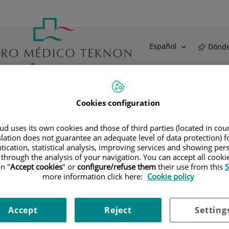
Español
Dónde
Selector
Idioma
de
Activo
idioma
estro Centro
Actualidad
Blog
Cookies configuration
ialidades
Diagnóstico por la imagen
Tomografía Computar
d uses its own cookies and those of third parties (located in co
slation does not guarantee an adequate level of data protection) f
l
tication, statistical analysis, improving services and showing per
 through the analysis of your navigation. You can accept all cooki
n "
Accept cookies
" or
configure/refuse them
their use from this
S
studio de la arteria aorta abdominal obteniendo imágenes de a
more information click here:
Cookie policy
Computarizada) y de contraste yodado. La calidad de las imág
rabajo especializadas en el estudio arterial. Está indicado en
Accept
Reject
Setting
de aorta, en pacientes con dolor abdominal de posible origen 
bdominal como el "mapa" vascular, etc. La información obteni