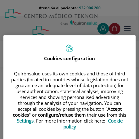
Saltar al contenido
Saltar
Menú
Atención al paciente:
932 906 200
Select
al
teléfono
de
contenido
cabecera
idiom
Toggl
navig
Cookies configuration
Pruebas diagnósticas
Tratamientos y Especialidades
Quirónsalud uses its own cookies and those of third
parties (located in countries whose legislation does not
Diagnóstico por la imagen
guarantee an adequate level of data protection) for
Tomografía Computarizada (TAC)
Columna
user authentication, statistical analysis, improving
TC Columna cervical
services and showing personalised advertising
through the analysis of your navigation. You can
TC Columna cervical
accept all cookies by pressing the button "
Accept
cookies
" or
configure/refuse them
their use from this
Settings
. For more information click here:
Cookie
Prueba radiológica que consiste en
policy
obtener imágenes de las vértebras
cervicales de alta definición anatómica