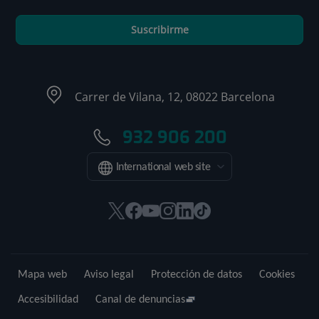
Suscribirme
Carrer de Vilana, 12, 08022 Barcelona
932 906 200
International web site
Este
Este
Este
Este
Este
Enlace
enlace
enlace
enlace
enlace
enlace
a
se
se
se
se
se
una
abrirá
abrirá
abrirá
abrirá
abrirá
aplicación
Mapa web
Aviso legal
Protección de datos
Cookies
en
en
en
en
en
externa.
una
una
una
una
una
Accesibilidad
Canal de denuncias
ventana
ventana
ventana
ventana
ventana