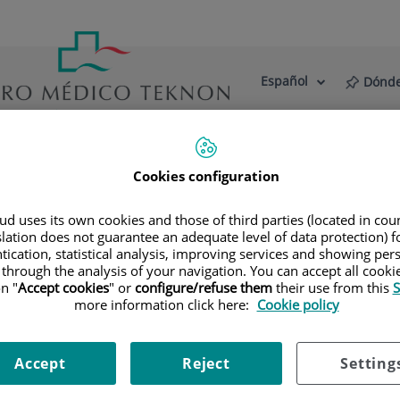
Español
Dónde
Selector
Idioma
de
Activo
idioma
estro Centro
Actualidad
Blog
Cookies configuration
ialidades
Diagnóstico por la imagen
Tomografía Computar
d uses its own cookies and those of third parties (located in co
slation does not guarantee an adequate level of data protection) f
tication, statistical analysis, improving services and showing per
 through the analysis of your navigation. You can accept all cooki
bi y tridimensionales del riñón y del sistema urinario de alta
n "
Accept cookies
" or
configure/refuse them
their use from this
S
more information click here:
Cookie policy
Computarizada). Está especialmente indicado en aquellos paci
narias de repetición, etc. El estudio se realiza sin emplear co
udio con contraste yodado).
Accept
Reject
Setting