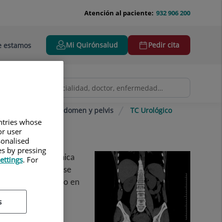
Atención al paciente:
932 906 200
Mi Quirónsalud
Pedir cita
 estamos
izada (TAC)
Abdomen y pelvis
TC Urológico
untries whose
or user
sonalised
es by pressing
 definición anatómica
ettings
. For
entes en los que se
ntraste yodado (solo en
s