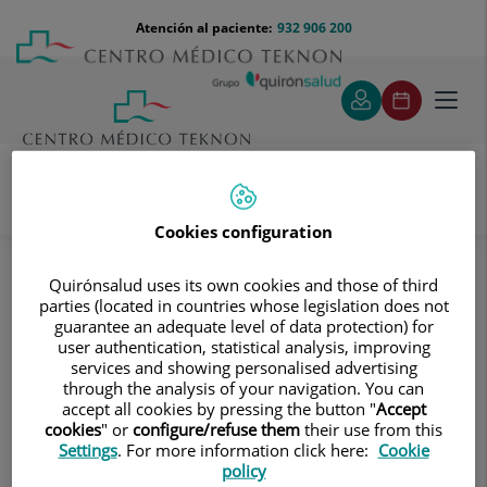
Saltar al contenido
Saltar
Menú
Atención al paciente:
932 906 200
Select
al
teléfono
de
contenido
cabecera
idiom
Toggl
navig
Cookies configuration
Pruebas diagnósticas
Tratamientos y Especialidades
Diagnóstico por la imagen
Quirónsalud uses its own cookies and those of third
Tomografía Computarizada (TAC)
Abdomen y pelvis
parties (located in countries whose legislation does not
guarantee an adequate level of data protection) for
TC Riñones
user authentication, statistical analysis, improving
services and showing personalised advertising
TC Riñones
through the analysis of your navigation. You can
accept all cookies by pressing the button "
Accept
Prueba diagnóstica que
cookies
" or
configure/refuse them
their use from this
Settings
. For more information click here:
Cookie
consiste en obtener
policy
imágenes bi y