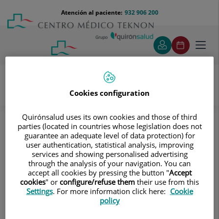
Saltar al contenido
Saltar
Menú
Atención al paciente:
932 906 200
Select
al
teléfono
de
contenido
cabecera
idiom
Toggl
navig
Cookies configuration
Pruebas diagnósticas
Tratamientos y Especialidades
Quirónsalud uses its own cookies and those of third
Diagnóstico por la imagen
parties (located in countries whose legislation does not
guarantee an adequate level of data protection) for
Radiología convencional digitalizada
user authentication, statistical analysis, improving
Neurorradiología
RX Cuello partes blandas
services and showing personalised advertising
through the analysis of your navigation. You can
RX Cuello partes blandas
accept all cookies by pressing the button "
Accept
cookies
" or
configure/refuse them
their use from this
Settings
. For more information click here:
Cookie
Técnica mediante la cual,
policy
utilizando rayos X, se
obtienen imágenes del