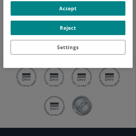
cuello para su estudio.
Accept
Indicaciones: estudio de
bultos o nódulos.
Reject
Settings