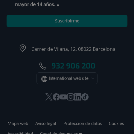
mayor de 14 años.
Suscribirme
Carrer de Vilana, 12, 08022 Barcelona
932 906 200
International web site
Este
Este
Este
Este
Este
Enlace
enlace
enlace
enlace
enlace
enlace
a
se
se
se
se
se
una
abrirá
abrirá
abrirá
abrirá
abrirá
aplicación
Mapa web
Aviso legal
Protección de datos
Cookies
en
en
en
en
en
externa.
una
una
una
una
una
Accesibilidad
Canal de denuncias