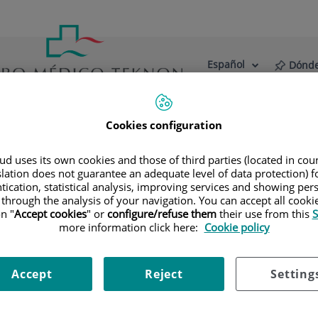
Español
Dónde
Selector
Idioma
de
Activo
idioma
Cookies configuration
estro Centro
Actualidad
Blog
Psicooncología
d uses its own cookies and those of third parties (located in co
slation does not guarantee an adequate level of data protection) f
tication, statistical analysis, improving services and showing per
 through the analysis of your navigation. You can accept all cooki
n "
Accept cookies
" or
configure/refuse them
their use from this
S
more information click here:
Cookie policy
Accept
Reject
Setting