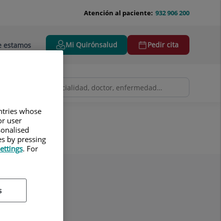
Atención al paciente:
932 906 200
Mi Quirónsalud
Pedir cita
 estamos
untries whose
or user
sonalised
es by pressing
ettings
. For
s