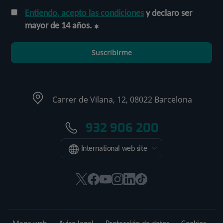
Entiendo, acepto las condiciones
y declaro ser
mayor de 14 años.
Suscribirme
Carrer de Vilana, 12, 08022 Barcelona
932 906 200
International web site
Este
Este
Este
Este
Este
Enlace
enlace
enlace
enlace
enlace
enlace
a
se
se
se
se
se
una
abrirá
abrirá
abrirá
abrirá
abrirá
aplicación