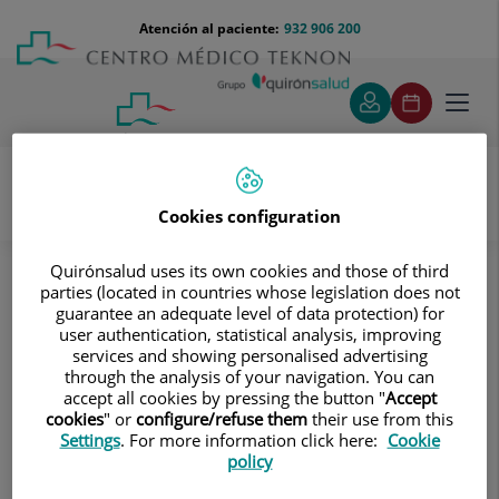
Saltar al contenido
Saltar
Menú
Atención al paciente:
932 906 200
Select
al
teléfono
de
contenido
cabecera
idiom
Toggl
navig
Cookies configuration
Oncología
Conoce a nuestros Equipos
Cirugía Oncológica Peritoneal
Quirónsalud uses its own cookies and those of third
parties (located in countries whose legislation does not
Cirugía Oncológica Peritoneal
guarantee an adequate level of data protection) for
user authentication, statistical analysis, improving
services and showing personalised advertising
through the analysis of your navigation. You can
accept all cookies by pressing the button "
Accept
cookies
" or
configure/refuse them
their use from this
Settings
. For more information click here:
Cookie
policy