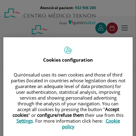
Saltar al contingut
Saltar
Menú
Atenció al pacient:
932 906 200
Select
al
teléfono
d'idi
contingut
cabecera
Toggl
navig
Cookies configuration
Oncologia
Coneix els nostres equips
Cirurgia Oncològica Peritoneal
Quirónsalud uses its own cookies and those of third
parties (located in countries whose legislation does not
Cirurgia Oncològica Peritoneal
guarantee an adequate level of data protection) for
user authentication, statistical analysis, improving
services and showing personalised advertising
through the analysis of your navigation. You can
accept all cookies by pressing the button "
Accept
cookies
" or
configure/refuse them
their use from this
Settings
. For more information click here:
Cookie
policy