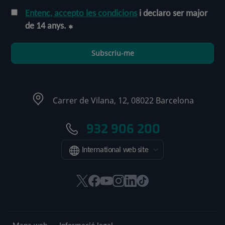
Entenc, accepto les condicions
i declaro ser major
de 14 anys.
Subscriu-me
Carrer de Vilana, 12, 08022 Barcelona
932 906 200
International web site
Aquest
Aquest
Aquest
Aquest
Aquest
Enllaç
enllaç
enllaç
enllaç
enllaç
enllaç
a
s'obrirà
s'obrirà
s'obrirà
s'obrirà
s'obrirà
una
en
en
en
en
en
aplicació