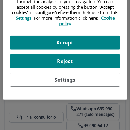
los forman.
through the analysis of your navigation. You can
accept all cookies by pressing the button "
Accept
cookies
" or
configure/refuse them
their use from this
Settings
. For more information click here:
Cookie
policy
Instituto de Neurociencias Teknon
Id
Neurología Adultos
Neurocirugía
Accept
Neurología Pediátrica
Reject
Ir al consultorio
932 906 200
Settings
NeuroSpinal Institute Barcelona
Neurocirugía
Neurología Adultos
Centro Médico Teknon
Whatsapp 639 990
271 (solo mensajes)
Ir al consultorio
932 90 64 12