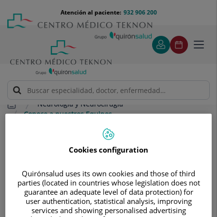
Saltar al contenido
Saltar
Menú
Atención al paciente:
932 906 200
Select
al
teléfono
de
contenido
cabecera
idiom
Toggl
navig
Neurología y Neurocirugía
Conoce a nuestros Equipos
Conoce a nuestros Equipos
Contamos con un equipo
Cookies configuration
multidisciplinar, formado por
Quirónsalud uses its own cookies and those of third
especialistas en Neurología y
parties (located in countries whose legislation does not
Neurocirugía. Nuestro valor diferencial
guarantee an adequate level of data protection) for
user authentication, statistical analysis, improving
se encuentra en los profesionales que
services and showing personalised advertising