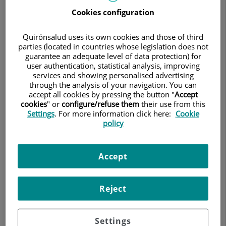
El enfoque se basa en la medicina personalizada,
Cookies configuration
teniendo en cuenta las características moleculares y
Quirónsalud uses its own cookies and those of third
genéticas del tumor, lo que permite seleccionar las
parties (located in countries whose legislation does not
estrategias terapéuticas más adecuadas en cada caso.
guarantee an adequate level of data protection) for
user authentication, statistical analysis, improving
La unidad cuenta con especialistas del Instituto
services and showing personalised advertising
Oncológico de Barcelona (IOB), con experiencia en el
through the analysis of your navigation. You can
accept all cookies by pressing the button "
Accept
manejo del melanoma y en el tratamiento de la
cookies
" or
configure/refuse them
their use from this
enfermedad avanzada o con alto riesgo de progresión.
Settings
. For more information click here:
Cookie
Este modelo permite ofrecer una atención integral, en
policy
coordinación con las distintas especialidades implicadas
en el diagnóstico y tratamiento de esta patología.
Accept
Reject
Cuadro Médico
Dr. Jesús Soberino (Oncólogo)
Settings