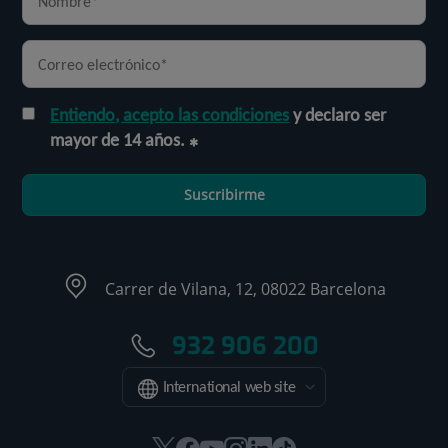
Entiendo, acepto las condiciones
y declaro ser
mayor de 14 años.
Suscribirme
Carrer de Vilana, 12, 08022 Barcelona
932 906 200
International web site
Este
Este
Este
Este
Este
Enlace