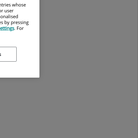
untries whose
or user
sonalised
es by pressing
ettings
. For
s