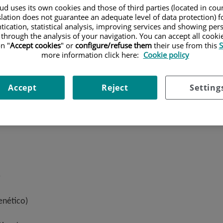
d uses its own cookies and those of third parties (located in co
slation does not guarantee an adequate level of data protection) f
tication, statistical analysis, improving services and showing per
 through the analysis of your navigation. You can accept all cooki
n "
Accept cookies
" or
configure/refuse them
their use from this
S
more information click here:
Cookie policy
istencial)
Accept
Reject
Setting
ología Mamaria)
)
enético)