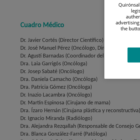
Quirónsalu
legi
authen
advertising
Cuadro Médico
the butto
Dr. Javier Cortés (Director Científico)
Dr. José Manuel Pérez (Oncólogo, Director Médico As
Dr. Agustí Barnadas (Coordinador del Comité de Pat
Dra. Laia Garrigós (Oncóloga)
Dr. Josep Sabaté (Oncólogo)
Dra. Daniela Camacho (Oncóloga)
Dra. Patricia Gómez (Oncóloga)
Dr. Inazio Lacambra (Oncólogo)
Dr. Martín Espinosa (Cirujano de mama)
Dra. Ízaro Hernán (Cirujana plástica y reconstructiva
Dr. Ignacio Miranda (Radiólogo)
Dra. Alejandra Rezqallah (Responsable de Consejo G
Dra. Blanca González-Farré (Patóloga)