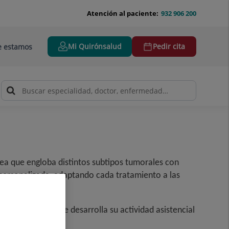
Atención al paciente:
932 906 200
Mi Quirónsalud
Pedir cita
 estamos
ea que engloba distintos subtipos tumorales con
na personalizada, adaptando cada tratamiento a las
ncer de mama que desarrolla su actividad asistencial
as.