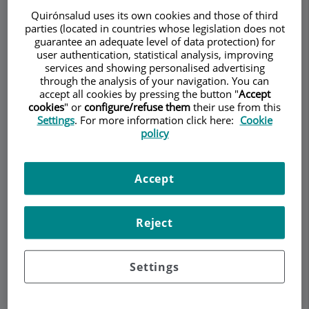
Domínguez
Quirónsalud uses its own cookies and those of third
parties (located in countries whose legislation does not
REUMATOLOGÍA
guarantee an adequate level of data protection) for
user authentication, statistical analysis, improving
services and showing personalised advertising
through the analysis of your navigation. You can
accept all cookies by pressing the button "
Accept
cookies
" or
configure/refuse them
their use from this
Pedir cita
Settings
. For more information click here:
Cookie
policy
Descripción
Servicios
Equipo
Contacto
Datos de interés
Accept
Horario
Reject
¿Qué es la enfermedad
Settings
pulmonar intersticial difusa
y cuáles son los síntomas y