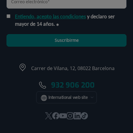
Entiendo, acepto las condiciones
y declaro ser
mayor de 14 años.
Suscribirme
Carrer de Vilana, 12, 08022 Barcelona
932 906 200
International web site
Este
Este
Este
Este
Este
Enlace
enlace
enlace
enlace
enlace
enlace
a
se
se
se
se
se
una