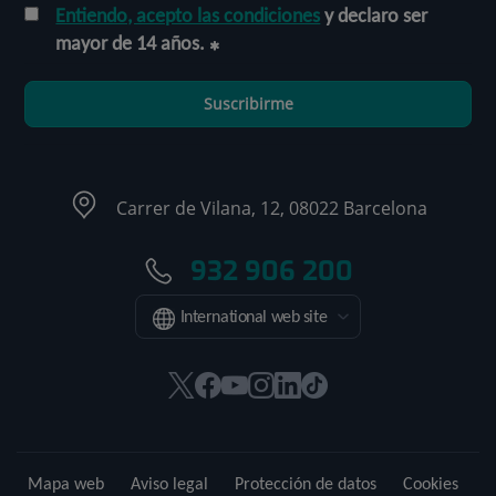
Entiendo, acepto las condiciones
y declaro ser
mayor de 14 años.
Suscribirme
Carrer de Vilana, 12, 08022 Barcelona
932 906 200
International web site
Este
Este
Este
Este
Este
Enlace
enlace
enlace
enlace
enlace
enlace
a
se
se
se
se
se
una
abrirá
abrirá
abrirá
abrirá
abrirá
aplicación
Mapa web
Aviso legal
Protección de datos
Cookies
en
en
en
en
en
externa.