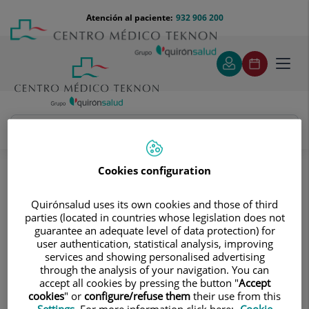
Saltar al contenido
Saltar
Menú
Atención al paciente:
932 906 200
Select
al
teléfono
de
contenido
cabecera
idiom
Toggl
navig
Francesca Crovetto
Cuadro médico
Cookies configuration
Quirónsalud uses its own cookies and those of third
parties (located in countries whose legislation does not
guarantee an adequate level of data protection) for
user authentication, statistical analysis, improving
services and showing personalised advertising
Francesca
Crovetto
through the analysis of your navigation. You can
accept all cookies by pressing the button "
Accept
FACULTATIVO ESPECIALISTA GINECOLOGÍA Y
cookies
" or
configure/refuse them
their use from this
OBSTETRICÍA
Settings
. For more information click here:
Cookie