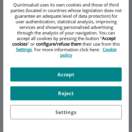
Izquierdo Domínguez
Quirónsalud uses its own cookies and those of third
parties (located in countries whose legislation does not
ALLERGOLOGY
OTORHINOLARYNGOLOGY
guarantee an adequate level of data protection) for
user authentication, statistical analysis, improving
services and showing personalised advertising
Make an appointment
through the analysis of your navigation. You can
accept all cookies by pressing the button "
Accept
cookies
" or
configure/refuse them
their use from this
Description
Services
Team
Contact
Relevant details
Settings
. For more information click here:
Cookie
policy
Opening hours
Accept
Sinusitis crónica
Reject
Settings