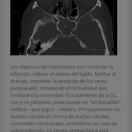
Los objetivos del tratamiento son: controlar la
infección, reducir el edema del tejido, facilitar el
drenaje, mantener la aireación de los senos
paranasales, rompiendo el ciclo vicioso que
conduce a la cronicidad. El tratamiento de la SC,
con y sin póliposis, suele puede ser "en bocadillo":
médico – quirúrgico – médico. Principalmente los
lavados nasales en forma de duchas nasales,
corticoides intranasales, antibióticos en caso de
sobre-infección. La cirugía endoscópica está