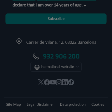
declare that I am over 14 years of age.
Subscribe
Carrer de Vilana, 12, 08022 Barcelona
932 906 200
International web site
This
This
This
This
This
Link
link
link
link
link
link
to
will
will
will
will
will
external
open
open
open
open
open
application.
Site Map
Legal Disclaimer
Data protection
Cookies
in
in
in
in
in