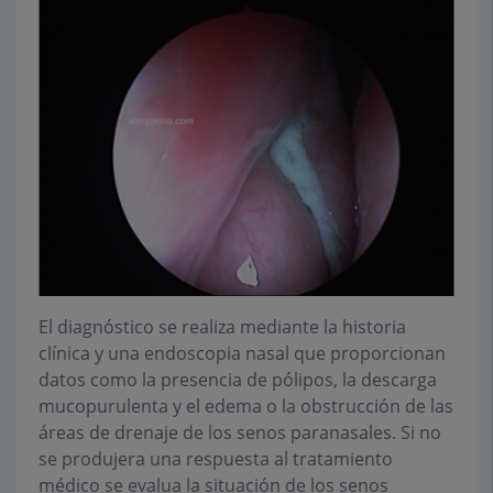
El diagnóstico se realiza mediante la historia
clínica y una endoscopia nasal que proporcionan
datos como la presencia de pólipos, la descarga
mucopurulenta y el edema o la obstrucción de las
áreas de drenaje de los senos paranasales. Si no
se produjera una respuesta al tratamiento
médico se evalua la situación de los senos