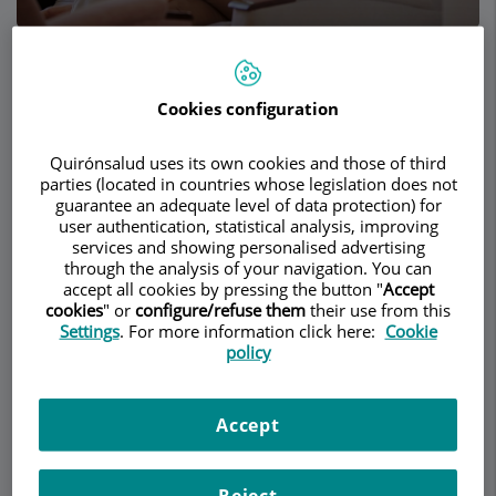
Make an appointment
Cookies configuration
Description
Services
Team
Contact
Relevant details
Quirónsalud uses its own cookies and those of third
parties (located in countries whose legislation does not
Opening hours
guarantee an adequate level of data protection) for
user authentication, statistical analysis, improving
services and showing personalised advertising
through the analysis of your navigation. You can
Description
accept all cookies by pressing the button "
Accept
cookies
" or
configure/refuse them
their use from this
Settings
. For more information click here:
Cookie
ReproGyn
está formado por un grupo de
policy
especialistas con amplia experiencia en
Obstetricia, Ginecología y Medicina de la
Reproducción.
Accept
Estamos ubicados en el Campus del
Centro
Médico Teknon – Grupo Quironsalud
, uno de los
Reject