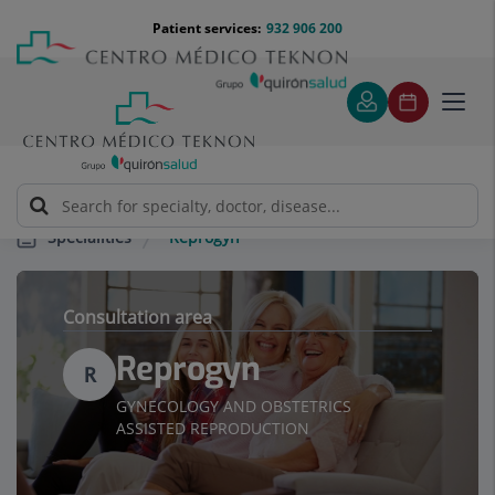
Jump to content
Jump
Menú
Patient services:
932 906 200
Langu
to
teléfono
select
content
cabecera
Toggl
navig
Reprogyn
Specialities
Consultation area
Reprogyn
R
GYNECOLOGY AND OBSTETRICS
ASSISTED REPRODUCTION