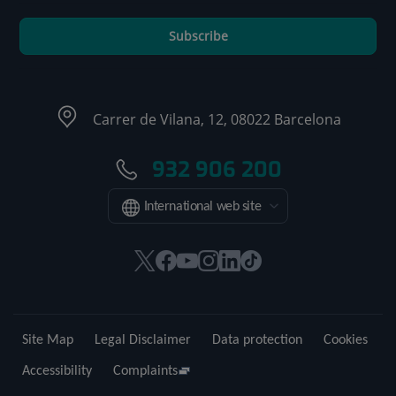
Subscribe
Carrer de Vilana, 12, 08022 Barcelona
932 906 200
International web site
This
This
This
This
This
Link
link
link
link
link
link
to
will
will
will
will
will
external
open
open
open
open
open
application.
Site Map
Legal Disclaimer
Data protection
Cookies
in
in
in
in
in
a
a
a
a
a
Accessibility
Complaints
pop-
pop-
pop-
pop-
pop-