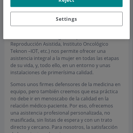
hospitales líderes del sector sanitario privado en
España.
Settings
La presencia en el campus de servicios médicos
altamente cualificados (Área materno-infantil,
Unidad de Neonatología, UCI pediática, Unidad de
Reproducción Asistida, Instituto Oncológico
Teknon –IOT, etc.) nos permite ofrecer una
asistencia integral a la mujer en todas las etapas
de su vida, y, todo ello, en un entorno y unas
instalaciones de primerísima calidad.
Somos unos firmes defensores de la medicina en
equipo, pero también creemos que esa práctica
no debe ir en menoscabo de la calidad en la
relación médico-paciente. Por eso, ofrecemos
una asistencia profesional personalizada, no
masificada, sin listas de espera y con un trato
directo y cercano. Para nosotros, la satisfacción