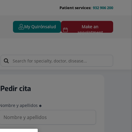
Patient services:
932 906 200
My Quirónsalud
Make an
appointment
Pedir cita
Nombre y apellidos
Teléfono