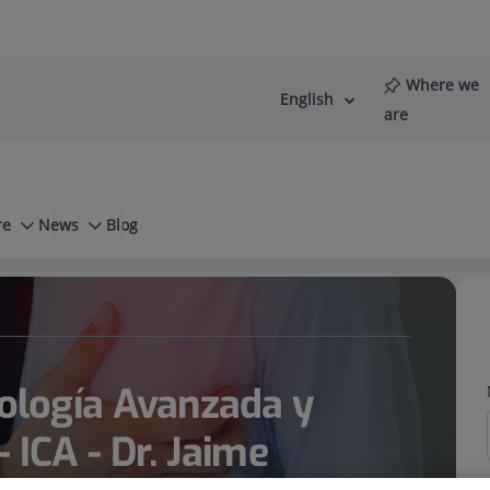
Where we
English
Language
Active
are
selector
Language
re
News
Blog
 Medicina Interna - ICA - Dr. Jaime Pujadas Domenech
iología Avanzada y
 ICA - Dr. Jaime