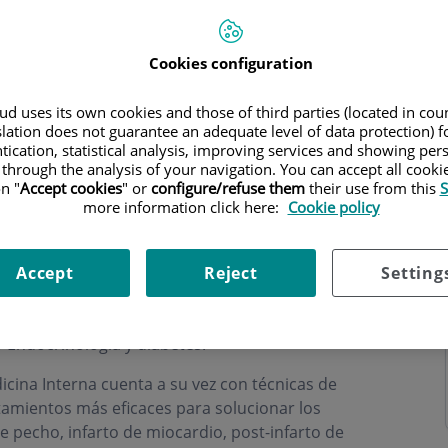
ch
Cookies configuration
d uses its own cookies and those of third parties (located in co
slation does not guarantee an adequate level of data protection) f
ning hours
tication, statistical analysis, improving services and showing per
 through the analysis of your navigation. You can accept all cooki
n "
Accept cookies
" or
configure/refuse them
their use from this
S
more information click here:
Cookie policy
icina Interna
, cuyo objetivo es la asistencia de
Accept
Reject
Setting
e Medicina general, cuenta con un cuadro médico
oradores de Centro Médico Teknon, que incluye
 Endocrinología y diabetes.
dicina Interna cuenta a su vez con técnicas de
tamientos más eficaces para solucionar los
pecho, infarto de miocardio, post-infarto de