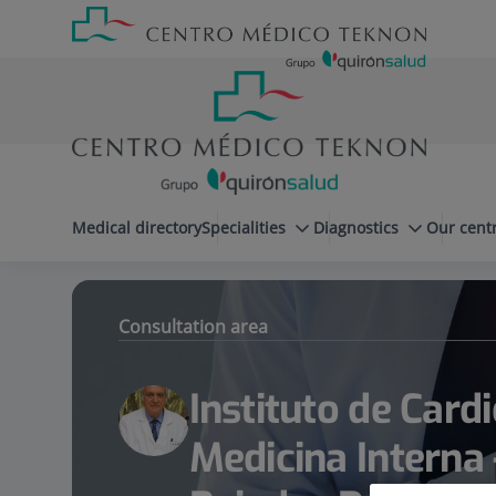
Jump to content
Jump
Menú
to
teléfono
content
cabecera
menuPrincipal
Medical directory
Specialities
Diagnostics
Our cent
Instituto de Cardiología Avanzada y
Specialities
Consultation area
Instituto de Card
Medicina Interna -