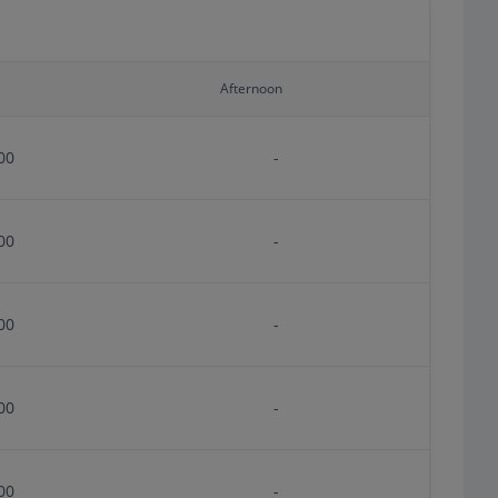
Afternoon
00
-
00
-
00
-
00
-
00
-