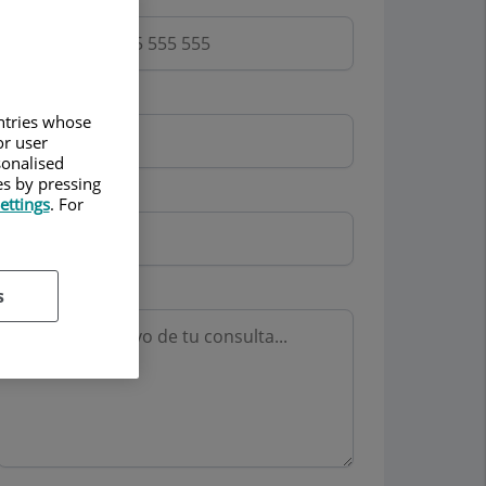
Email
untries whose
or user
sonalised
es by pressing
Mutua
ettings
. For
Motivo consulta
s