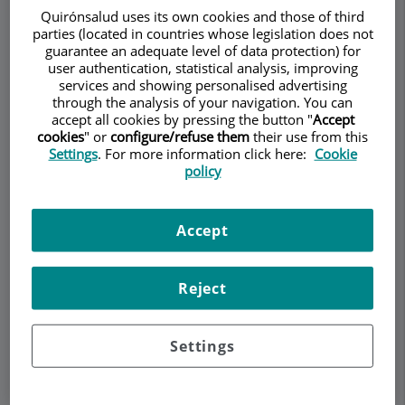
Quirónsalud uses its own cookies and those of third
Si usted desea tener una tez renovada, dándole
parties (located in countries whose legislation does not
un aspecto más fresco y tonificado el láser CO2,
guarantee an adequate level of data protection) for
también llamado el "láser peeling", puede ser una
user authentication, statistical analysis, improving
services and showing personalised advertising
opción para usted. Este tratamiento consiste en
through the analysis of your navigation. You can
suavizar o alisar la piel del rostro, eliminando
accept all cookies by pressing the button "
Accept
capa a capa zonas dañadas (cicatrices) o con
cookies
" or
configure/refuse them
their use from this
arrugas así como corrigiendo zonas mal
Settings
. For more information click here:
Cookie
policy
pigmentadas. Este procedimiento se puede
realizar en todo el rostro o sólo en zonas
específicas, como puede ser alrededor de los
Accept
labios y los ojos, áreas donde este tratamiento se
realiza con más frecuencia. Este procedimiento
también suele realizarse en combinación con
Reject
otros tratamientos cosméticos y plásticos como
la cirugía en párpados y los liftings.
Settings
El tratamiento con láser es todavía muy nuevo.
Sin embargo, en algunos casos este método