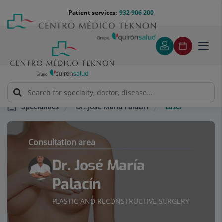
Jump to content
Jump
Menú
Patient services:
932 906 200
Langu
to
teléfono
select
content
cabecera
Toggl
navig
Dr. José María Palacín
Láser
Specialities
Consultation area
Dr. José María
Palacín
PLASTIC AND RECONSTRUCTIVE SURGERY