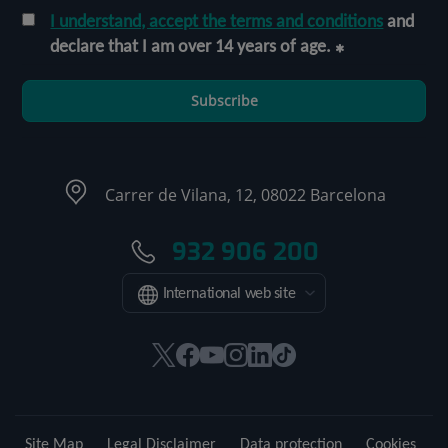
I understand, accept the terms and conditions
and
declare that I am over 14 years of age.
Subscribe
Carrer de Vilana, 12, 08022 Barcelona
932 906 200
International web site
This
This
This
This
This
Link
link
link
link
link
link
to
will
will
will
will
will
external
open
open
open
open
open
application.
Site Map
Legal Disclaimer
Data protection
Cookies