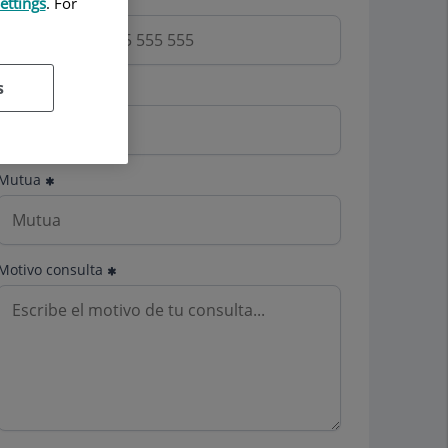
ettings
. For
s
Email
Mutua
Motivo consulta