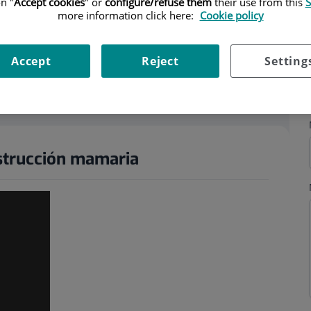
n "
Accept cookies
" or
configure/refuse them
their use from this
S
more information click here:
Cookie policy
Accept
Reject
Setting
ning hours
strucción mamaria