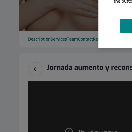
the butto
Description
Services
Team
Contact
Relevant details
Ope
Jornada aumento y recon