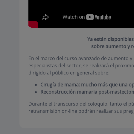
Ya están disponibles 
sobre aumento y r
En el marco del curso avanzado de
aumento y 
especialistas del sector, se realizará el próxim
dirigido al público en general sobre:
Cirugía de mama: mucho más que una ope
Reconstrucción mamaria post-mastecto
Durante el transcurso del coloquio, tanto el p
retransmisión on-line podrán realizar sus preg