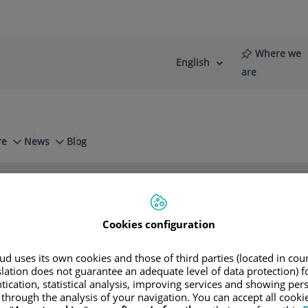
Where we
English
Language
Active
are
selector
Language
re
News
Blog
aumento y reconstrucción mamaria
Cookies configuration
lacín
d uses its own cookies and those of third parties (located in co
slation does not guarantee an adequate level of data protection) f
tication, statistical analysis, improving services and showing per
 through the analysis of your navigation. You can accept all cooki