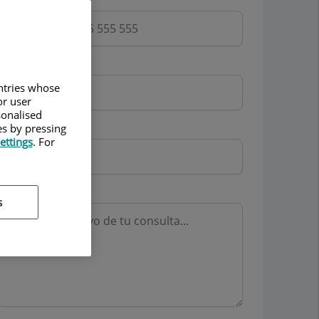
Email
untries whose
or user
sonalised
Mutua
es by pressing
ettings
. For
Motivo consulta
s