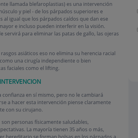
nte llamada blefaroplastias) es una intervención
músculo y piel - de los párpados superiores e
sas al igual que los párpados caídos que dan ese
ayor e incluso pueden interferir en la visión.
 servirá para eliminar las patas de gallo, las ojeras
rasgos asiáticos eso no elimina su herencia racial
e como una cirugía independiente o bien
 faciales como el lifting.
 INTERVENCION
a confianza en sí mismo, pero no le cambiará
rse a hacer esta intervención piense claramente
te con su cirujano.
 son personas físicamente saludables,
xpectativas. La mayoría tienen 35 años o más,
er hereditario se forman bolsas en los párpados a