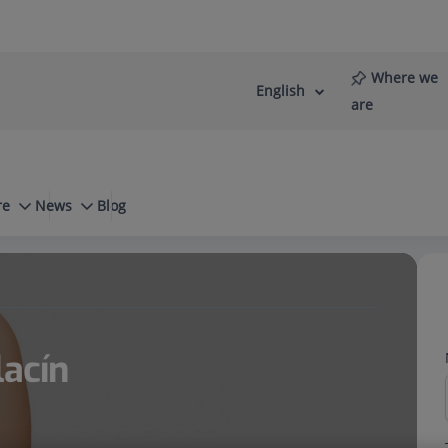
Where we
English
Language
Active
are
selector
Language
re
News
Blog
ástica Facial
Blefaroplastia
lacín