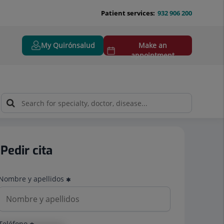
Patient services:
932 906 200
My Quirónsalud
Make an
appointment
Pedir cita
Nombre y apellidos
Teléfono