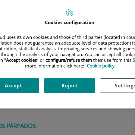
Cookies configuration
d uses its own cookies and those of third parties (located in co
ning hours
slation does not guarantee an adequate level of data protection) f
tication, statistical analysis, improving services and showing per
 through the analysis of your navigation. You can accept all cooki
n "
Accept cookies
" or
configure/refuse them
their use from this
S
more information click here:
Cookie policy
Accept
Reject
Setting
 párpados superiores como en los inferiores. No
ociarse a cantoplastias para modificar la forma del
OS PÁRPADOS