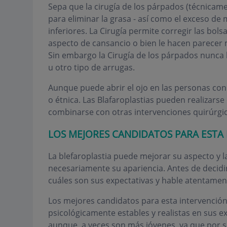
Sepa que la cirugía de los párpados (técnicame
para eliminar la grasa - así como el exceso de 
inferiores. La Cirugía permite corregir las bol
aspecto de cansancio o bien le hacen parecer m
Sin embargo la Cirugía de los párpados nunca le
u otro tipo de arrugas.
Aunque puede abrir el ojo en las personas con 
o étnica. Las Blafaroplastias pueden realizars
combinarse con otras intervenciones quirúrgicas
LOS MEJORES CANDIDATOS PARA ESTA
La blefaroplastia puede mejorar su aspecto y l
necesariamente su apariencia. Antes de decidi
cuáles son sus expectativas y hable atentamen
Los mejores candidatos para esta intervención
psicológicamente estables y realistas en sus e
aunque, a veces son más jóvenes, ya que por s