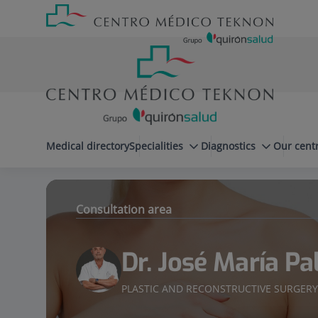
Jump to content
Jump
Menú
to
teléfono
content
cabecera
menuPrincipal
Medical directory
Specialities
Diagnostics
Our cent
Dr. José María Palacín
Cirugía Pl
Specialities
Consultation area
Dr. José María Pa
PLASTIC AND RECONSTRUCTIVE SURGERY