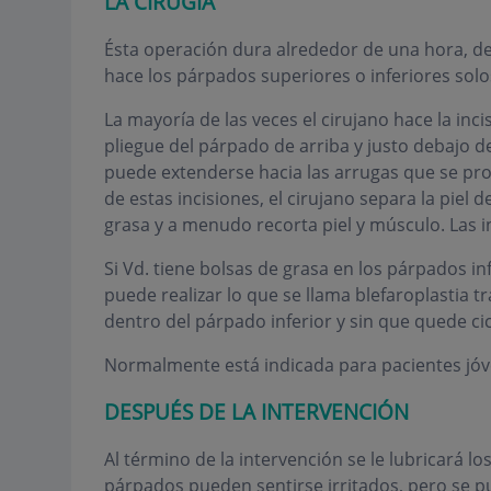
LA CIRUGIA
Ésta operación dura alrededor de una hora, d
hace los párpados superiores o inferiores solo
La mayoría de las veces el cirujano hace la inci
pliegue del párpado de arriba y justo debajo de
puede extenderse hacia las arrugas que se produ
de estas incisiones, el cirujano separa la piel 
grasa y a menudo recorta piel y músculo. Las 
Si Vd. tiene bolsas de grasa en los párpados inf
puede realizar lo que se llama blefaroplastia tr
dentro del párpado inferior y sin que quede cica
Normalmente está indicada para pacientes jóven
DESPUÉS DE LA INTERVENCIÓN
Al término de la intervención se le lubricará l
párpados pueden sentirse irritados, pero se pu