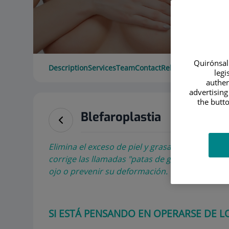
Quirónsalu
Description
Services
Team
Contact
Relevant details
Ope
legi
authen
advertising
the butto
Blefaroplastia
Elimina el exceso de piel y grasa tanto en los
corrige las llamadas "patas de gallo". Puede as
ojo o prevenir su deformación.
SI ESTÁ PENSANDO EN OPERARSE DE L