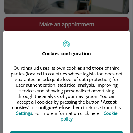
Make an appointment
Description
Services
Team
Contact
Relevant details
Cookies configuration
Hiperhidrosis palmar y
Quirónsalud uses its own cookies and those of third
parties (located in countries whose legislation does not
axilar
guarantee an adequate level of data protection) for
user authentication, statistical analysis, improving
Aplicación de clips sin seccionar el
services and showing personalised advertising
through the analysis of your navigation. You can
simpático
accept all cookies by pressing the button "
Accept
cookies
" or
configure/refuse them
their use from this
La demostración de que interrumpiendo el
Settings
. For more information click here:
Cookie
simpático con la colocación de clips se obtienen
policy
resultados similares a la sección del simpático, y
la posibilidad de retirarlos si se presenta una