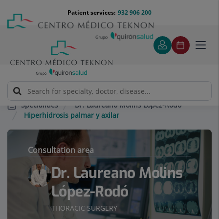
Jump to content
Jump
Menú
Patient services:
932 906 200
Langu
to
teléfono
select
content
cabecera
Toggl
navig
Dr. Laureano Molins López-Rodó
Specialities
Hiperhidrosis palmar y axilar
Consultation area
Dr. Laureano Molins
López-Rodó
THORACIC SURGERY