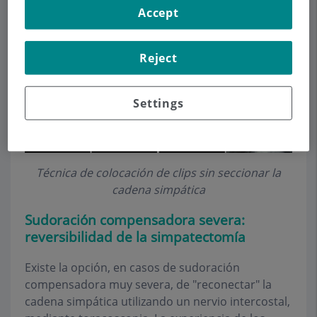
Accept
sudoración compensadora severa, nos ha hecho
introducir esta técnica en nuestra práctica diaria.
Reject
Settings
Técnica de colocación de clips sin seccionar la
cadena simpática
Sudoración compensadora severa:
reversibilidad de la simpatectomía
Existe la opción, en casos de sudoración
compensadora muy severa, de "reconectar" la
cadena simpática utilizando un nervio intercostal,