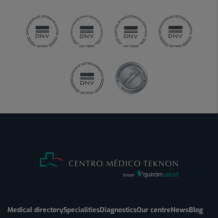
Medical directory
Specialities
Diagnostics
Our centre
News
Blog