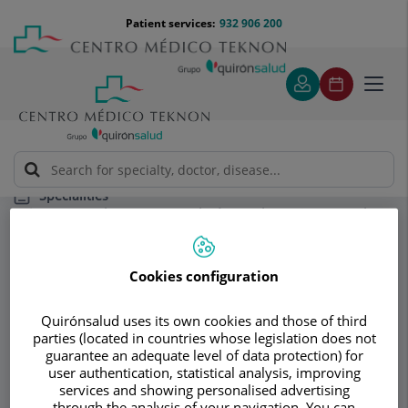
Jump to content
Jump
Menú
Patient services:
932 906 200
Langu
to
teléfono
select
content
cabecera
Toggl
navig
Specialities
Instituto de Gastroenterología y Endoscopia Avanzada
Teknon
Unidad de Endoscopia Digestiva
Endoscopia Pediátrica
Cookies configuration
Quirónsalud uses its own cookies and those of third
Consultation area
parties (located in countries whose legislation does not
guarantee an adequate level of data protection) for
Instituto de
user authentication, statistical analysis, improving
Id
services and showing personalised advertising
through the analysis of your navigation. You can