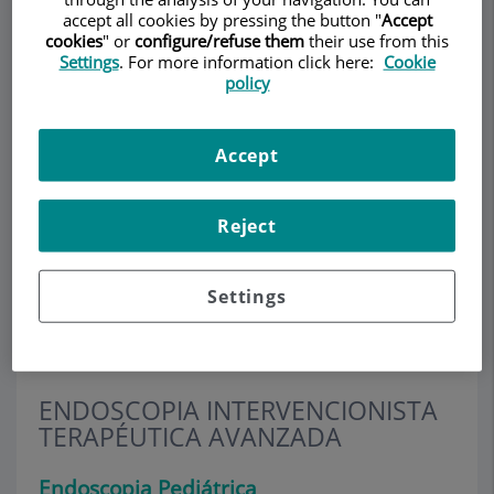
Gastroenterología y
accept all cookies by pressing the button "
Accept
Endoscopia
cookies
" or
configure/refuse them
their use from this
Settings
. For more information click here:
Cookie
Avanzada Teknon
policy
ADULT GASTROENTEROLOGY
Accept
Make an appointment
Description
Services
Team
Contact
Opening hours
Reject
Settings
Endoscopia Pediátrica
ENDOSCOPIA INTERVENCIONISTA
TERAPÉUTICA AVANZADA
Endoscopia Pediátrica