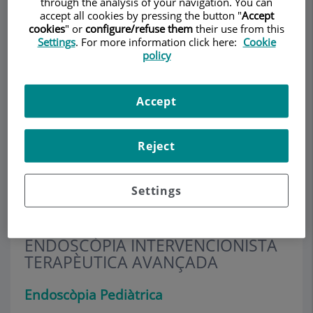
through the analysis of your navigation. You can
Endoscòpia
accept all cookies by pressing the button "
Accept
cookies
" or
configure/refuse them
their use from this
Avançada Teknon
Settings
. For more information click here:
Cookie
policy
GASTROENTEROLOGIA ADULTS
Demanar Cita
Accept
Descripció
Serveis
Equip
Contacte
Horari
Reject
Endoscòpia Pediàtrica
Settings
ENDOSCÒPIA INTERVENCIONISTA
TERAPÈUTICA AVANÇADA
Endoscòpia Pediàtrica