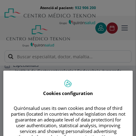
Saltar al contingut
Saltar
Menú
Atenció al pacient:
932 906 200
Select
al
teléfono
d'idi
contingut
cabecera
Toggl
navig
Especialitats
Institut de Gastroenterologia i Endoscòpia Avançada
Teknon
Unitat d'Endoscòpia Digestiva
Endoscòpia Pediàtrica
Cookies configuration
Consultori
Quirónsalud uses its own cookies and those of third
parties (located in countries whose legislation does not
Institut de
guarantee an adequate level of data protection) for
Id
user authentication, statistical analysis, improving
Gastroenterologia i
services and showing personalised advertising