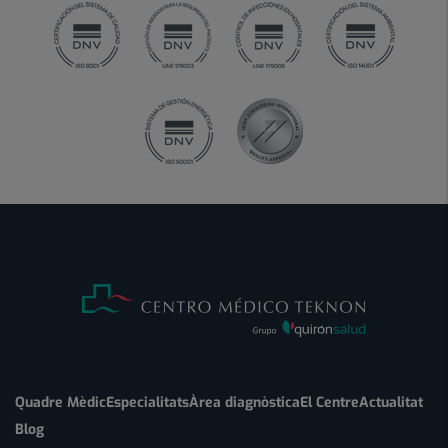
Quadre Mèdic
Especialitats
Àrea diagnòstica
El Centre
Actualitat
Blog