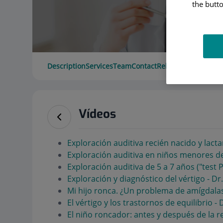
the butto
Description
Services
Team
Contact
Relevant details
Ope
Vídeos
Exploración auditiva recién nacido y lact
Exploración auditiva en niños menores d
Exploración auditiva de 5 a 7 años ("test
Exploración y diagnóstico del vértigo - Dr
Mi hijo ronca. ¿Un problema de amígdala
El vértigo y los trastornos de equilibrio -
El niño roncador: antes y después de la 