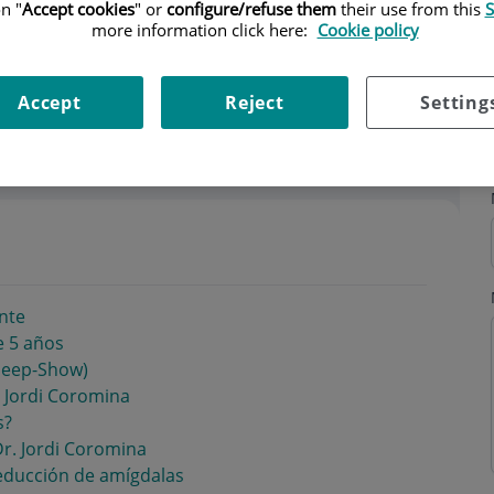
n "
Accept cookies
" or
configure/refuse them
their use from this
S
more information click here:
Cookie policy
Accept
Reject
Setting
ning hours
ante
e 5 años
 Peep-Show)
. Jordi Coromina
s?
 Dr. Jordi Coromina
reducción de amígdalas