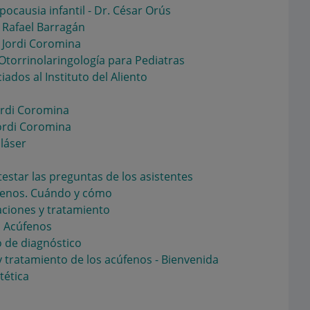
pocausia infantil - Dr. César Orús
 Rafael Barragán
 Jordi Coromina
Otorrinolaringología para Pediatras
iados al Instituto del Aliento
Jordi Coromina
 Jordi Coromina
láser
star las preguntas de los asistentes
úfenos. Cuándo y cómo
caciones y tratamiento
s Acúfenos
 de diagnóstico
 y tratamiento de los acúfenos - Bienvenida
tética