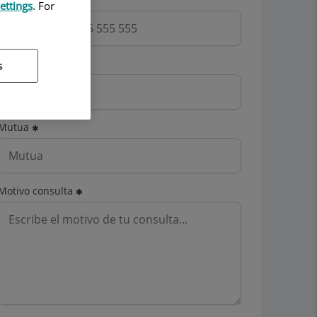
ettings
. For
Email
s
Mutua
Motivo consulta