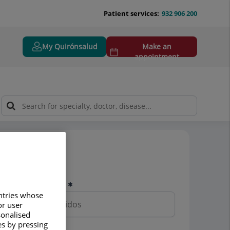
Patient services:
932 906 200
My Quirónsalud
Make an
appointment
Pedir cita
Nombre y apellidos
untries whose
or user
sonalised
es by pressing
Teléfono