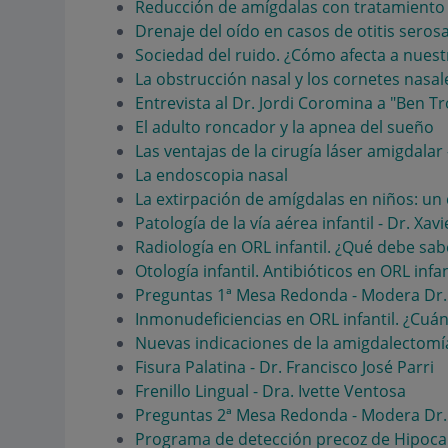
Reducción de amígdalas con tratamiento 
Drenaje del oído en casos de otitis serosa
Sociedad del ruido. ¿Cómo afecta a nuest
La obstrucción nasal y los cornetes nasal
Entrevista al Dr. Jordi Coromina a "Ben Tr
El adulto roncador y la apnea del sueño
Las ventajas de la cirugía láser amigdalar
La endoscopia nasal
La extirpación de amígdalas en niños: un 
Patología de la vía aérea infantil - Dr. Xav
Radiología en ORL infantil. ¿Qué debe sab
Otología infantil. Antibióticos en ORL infa
Preguntas 1ª Mesa Redonda - Modera Dr.
Inmonudeficiencias en ORL infantil. ¿Cuán
Nuevas indicaciones de la amigdalectomía 
Fisura Palatina - Dr. Francisco José Parri
Frenillo Lingual - Dra. Ivette Ventosa
Preguntas 2ª Mesa Redonda - Modera Dr.
Programa de detección precoz de Hipocausi