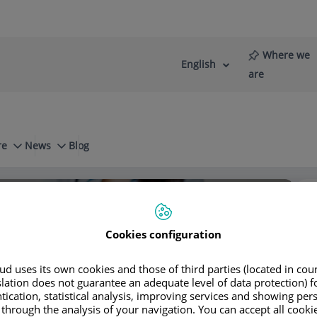
Where we
English
Language
Active
are
selector
Language
re
News
Blog
Cookies configuration
d uses its own cookies and those of third parties (located in co
slation does not guarantee an adequate level of data protection) f
tication, statistical analysis, improving services and showing per
 through the analysis of your navigation. You can accept all cooki