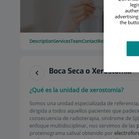
legi
authen
advertising
the butto
Description
Services
Team
Contact
Relevant details
Ope
Boca Seca o Xerostomía
¿Qué es la unidad de xerostomía?
Somos una unidad especializada de referencia
dirigida a todos aquellos pacientes que padec
consecuencia de radioterapia, sindrome de Sjö
enfoque multidisciplinar, nos servimos de las
p
proteinograma salival obtenido por
electrofor