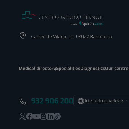
Carrer de Vilana, 12, 08022 Barcelona
Medical directory
Specialities
Diagnostics
Our centre
932 906 200
International web site
This
This
This
This
This
Link