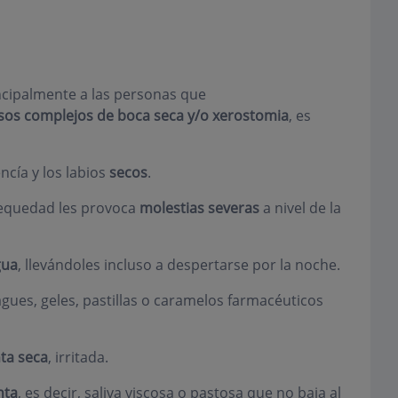
incipalmente a las personas que
sos complejos de boca seca y/o xerostomia
, es
ncía y los labios
secos
.
 sequedad les provoca
molestias severas
a nivel de la
gua
, llevándoles incluso a despertarse por la noche.
agues, geles, pastillas o caramelos farmacéuticos
ta seca
, irritada.
nta
, es decir, saliva viscosa o pastosa que no baja al