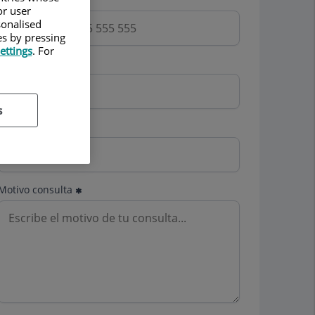
or user
sonalised
es by pressing
ettings
. For
Email
s
Mutua
Motivo consulta