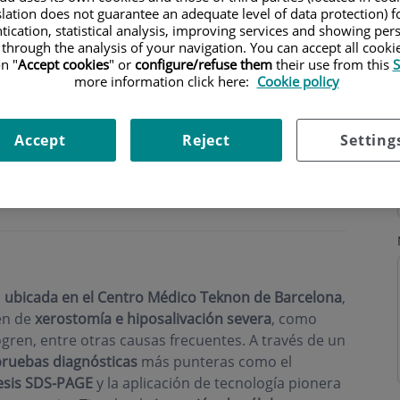
slation does not guarantee an adequate level of data protection) f
tication, statistical analysis, improving services and showing per
 through the analysis of your navigation. You can accept all cooki
n "
Accept cookies
" or
configure/refuse them
their use from this
S
more information click here:
Cookie policy
ning hours
Accept
Reject
Setting
,
ubicada en el Centro Médico Teknon de Barcelona
,
en de
xerostomía e hiposalivación severa
, como
gren, entre otras causas frecuentes. A través de un
ruebas diagnósticas
más punteras como el
esis SDS-PAGE
y la aplicación de tecnología pionera