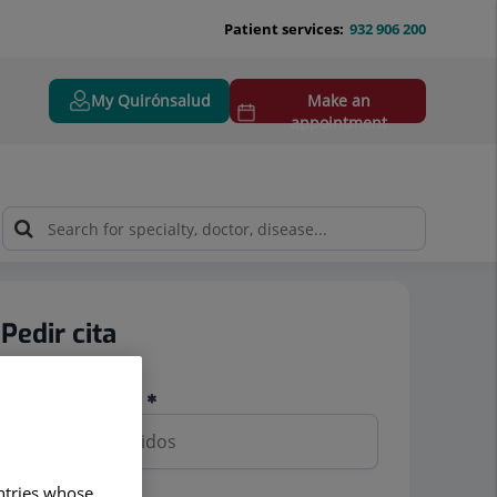
Patient services:
932 906 200
My Quirónsalud
Make an
appointment
Pedir cita
Nombre y apellidos
untries whose
Teléfono