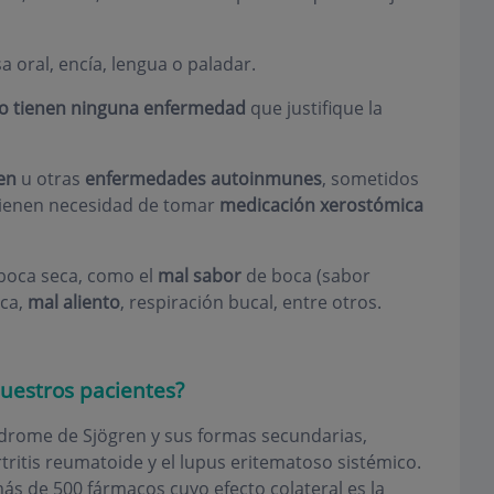
 oral, encía, lengua o paladar.
o tienen ninguna enfermedad
que justifique la
en
u otras
enfermedades autoinmunes
, sometidos
 tienen necesidad de tomar
medicación xerostómica
boca seca, como el
mal sabor
de boca (sabor
ca,
mal aliento
, respiración bucal, entre otros.
uestros pacientes?
ndrome de Sjögren y sus formas secundarias,
ritis reumatoide y el lupus eritematoso sistémico.
más de 500 fármacos cuyo efecto colateral es la