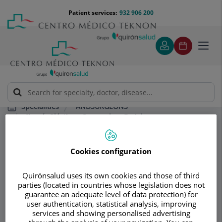
Jump to content
Jump
Menú
Patient services:
932 906 200
Langu
to
teléfono
select
content
cabecera
Toggl
navig
ANDSURGEONS
Specialities
Cirugía Plástica y Reparadora Facial
Extirpación y reconstrucción de pequeñas lesiones
cutáneas faciales
Cookies configuration
Consultation area
Quirónsalud uses its own cookies and those of third
parties (located in countries whose legislation does not
ANDSURGEONS
guarantee an adequate level of data protection) for
user authentication, statistical analysis, improving
OTORHINOLARYNGOLOGY
services and showing personalised advertising