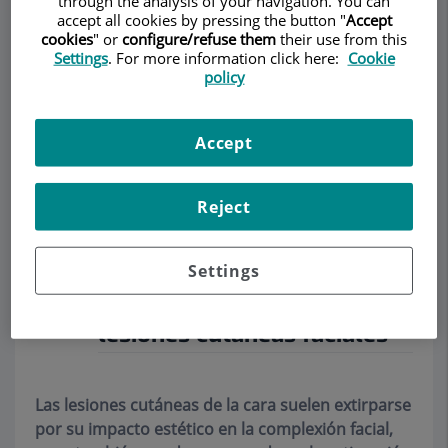
through the analysis of your navigation. You can
accept all cookies by pressing the button "
Accept
cookies
" or
configure/refuse them
their use from this
Settings
. For more information click here:
Cookie
policy
Make an appointment
Accept
Description
Services
Team
Contact
Relevant details
Reject
Extirpación y
Settings
reconstrucción de pequeñas
lesiones cutáneas faciales
Las lesiones cutáneas de la cara suelen extirparse
por su impacto estético en la complexión facial,