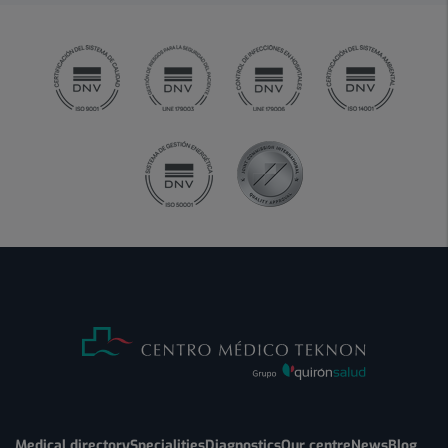
Medical directory
Specialities
Diagnostics
Our centre
News
Blog