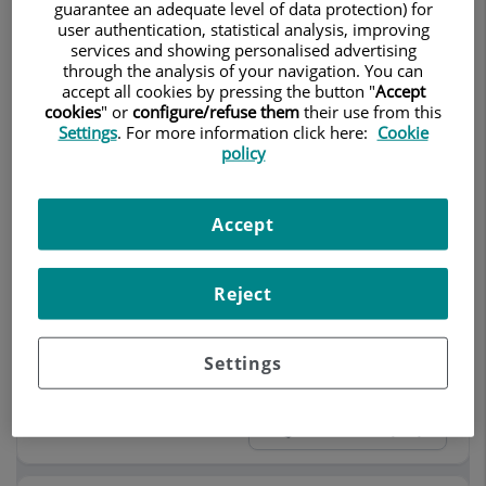
guarantee an adequate level of data protection) for
user authentication, statistical analysis, improving
services and showing personalised advertising
UROS Associats
through the analysis of your navigation. You can
accept all cookies by pressing the button "
Accept
Urologia
Nefrologia
cookies
" or
configure/refuse them
their use from this
Settings
. For more information click here:
Cookie
Centro Médico Teknon
policy
93 290 64 13
Anar al consultori
93 271 80 97 (Cites
Whatsapp)
Accept
Reject
Dr. Antonio Alcaraz Asensio
Urologia
Settings
Centro Médico Teknon
93 290 64 82
Anar al consultori
93 290 64 83 (Fax)