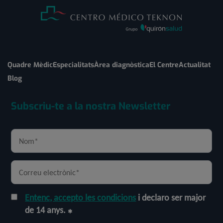
Quadre Mèdic
Especialitats
Àrea diagnòstica
El Centre
Actualitat
Blog
Subscriu-te a la nostra Newsletter
Entenc, accepto les condicions
i declaro ser major
de 14 anys.