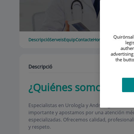
Quirónsalu
Descripció
Serveis
Equip
Contacte
Horari
legi
authen
advertising
the butto
Descripció
¿Quiénes somos?
Especialistas en Urología y Andrología. Para
Ur
importante y apostamos por una atención médi
especializadas. Ofrecemos calidad, profesiona
y respeto.