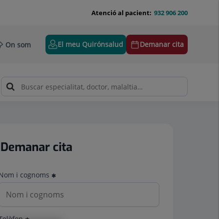
Atenció al pacient:
932 906 200
El meu Quirónsalud
Demanar cita
On som
Demanar cita
Nom i cognoms
Telèfon