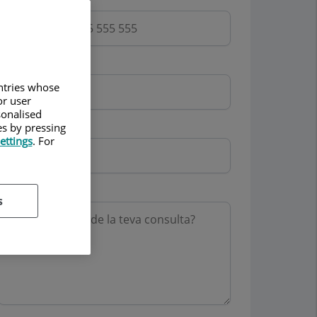
Email
untries whose
or user
sonalised
Mutua
es by pressing
ettings
. For
Motiu consulta
s