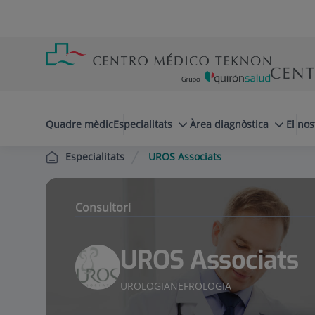
Saltar al contingut
Saltar
Menú
al
teléfono
contingut
cabecera
menuPrincipal
Quadre mèdic
Especialitats
Àrea diagnòstica
El nos
UROS Associats
Especialitats
Consultori
UROS Associats
UROLOGIA
NEFROLOGIA