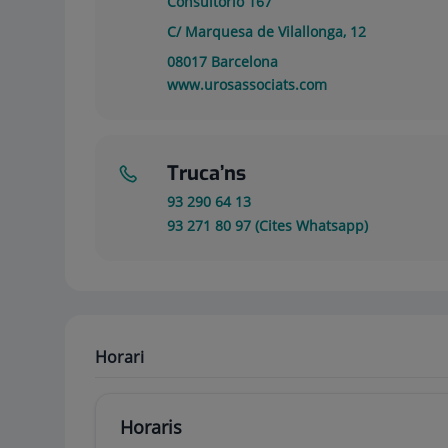
Consultorio 167
C/ Marquesa de Vilallonga, 12
08017
Barcelona
www.urosassociats.com
Truca’ns
93 290 64 13
93 271 80 97 (Cites Whatsapp)
Horari
Horaris