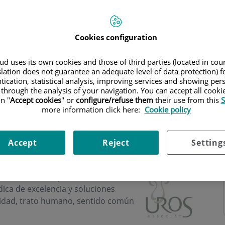
Cookies configuration
d uses its own cookies and those of third parties (located in co
slation does not guarantee an adequate level of data protection) f
tication, statistical analysis, improving services and showing per
 through the analysis of your navigation. You can accept all cooki
n "
Accept cookies
" or
configure/refuse them
their use from this
S
more information click here:
Cookie policy
Accept
Reject
Setting
os Associats
el paciente es lo más
ca de excelencia y soluciones
lidad, trato humano, sentido común