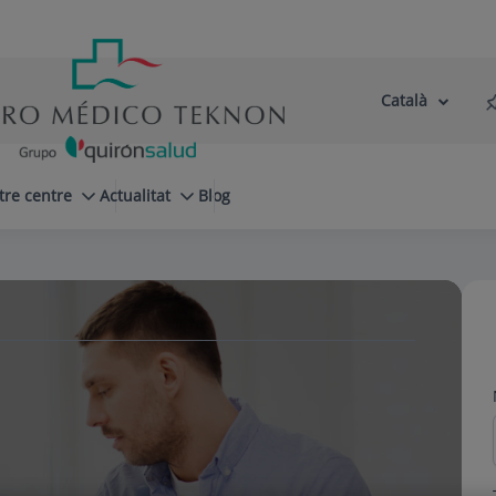
Català
Selector
Llenguatge
d'idioma
Actiu
tre centre
Actualitat
Blog