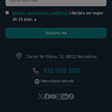
Entenc, accepto les condicions
i declaro ser major
de 14 anys.
Subscriu-me
Carrer de Vilana, 12, 08022 Barcelona
932 906 200
International web site
Aquest
Aquest
Aquest
Aquest
Aquest
Enllaç
enllaç
enllaç
enllaç
enllaç
enllaç
a
s'obrirà
s'obrirà
s'obrirà
s'obrirà
s'obrirà
una