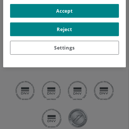
Accept
Álvaro Rodríguez Galindo
Reject
Patricia Gómez Pardo
Settings
María Alejandra Rezqallah Aron