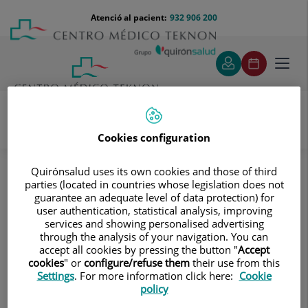
Saltar al contingut
Saltar
Menú
Atenció al pacient:
932 906 200
Select
al
teléfono
d'idi
contingut
cabecera
Toggl
navig
Cookies configuration
Oncologia
Coneix els nostres equips
Oncologia Mèdica
Quirónsalud uses its own cookies and those of third
parties (located in countries whose legislation does not
Oncologia Mèdica
guarantee an adequate level of data protection) for
user authentication, statistical analysis, improving
services and showing personalised advertising
through the analysis of your navigation. You can
accept all cookies by pressing the button "
Accept
Roxana Maribel Reyes Cabanillas
cookies
" or
configure/refuse them
their use from this
Settings
. For more information click here:
Cookie
policy
Alejandro García Álvarez