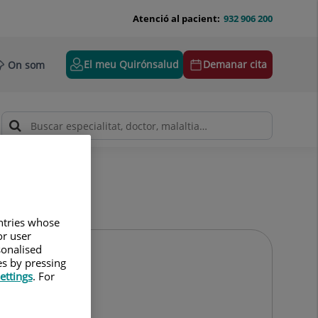
Atenció al pacient:
932 906 200
El meu Quirónsalud
Demanar cita
On som
untries whose
or user
sonalised
es by pressing
ettings
. For