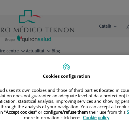
Català
Selector
Llenguatge
d'idioma
Actiu
tre centre
Actualitat
Blog
Cookies configuration
d uses its own cookies and those of third parties (located in co
slation does not guarantee an adequate level of data protection) f
tication, statistical analysis, improving services and showing per
 through the analysis of your navigation. You can accept all cooki
n "
Accept cookies
" or
configure/refuse them
their use from this
S
more information click here:
Cookie policy
María Alejandra
Rezqallah Aron