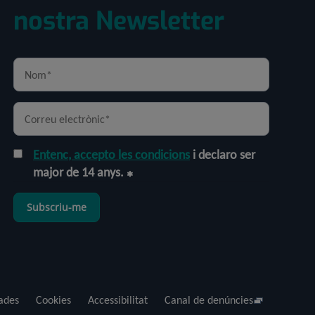
nostra Newsletter
Entenc, accepto les condicions
i declaro ser
major de 14 anys.
Subscriu-me
dades
Cookies
Accessibilitat
Canal de denúncies