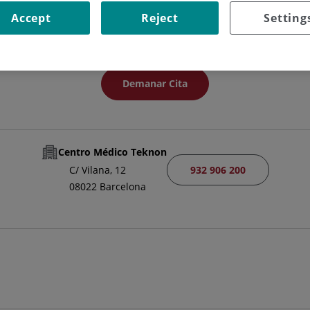
FACULTATIU ESPECIALISTA ONCOLOGIA MÈDICA
Accept
Reject
Setting
ONCOLOGIA MÈDICA
Demanar Cita
Centro Médico Teknon
932 906 200
C/ Vilana, 12
08022 Barcelona