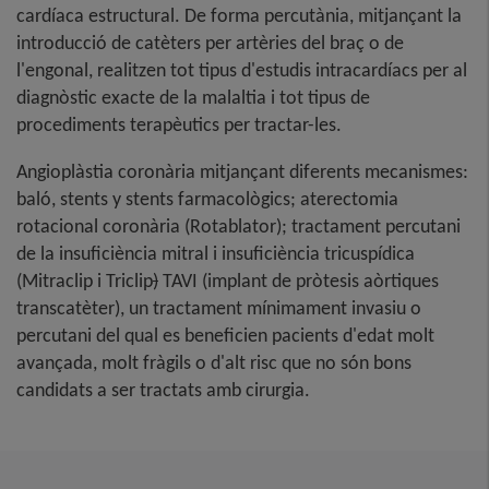
cardíaca estructural. De forma percutània, mitjançant la
introducció de catèters per artèries del braç o de
l'engonal, realitzen tot tipus d'estudis intracardíacs per al
diagnòstic exacte de la malaltia i tot tipus de
procediments terapèutics per tractar-les.
Angioplàstia coronària mitjançant diferents mecanismes:
baló, stents y stents farmacològics; aterectomia
rotacional coronària (Rotablator); tractament percutani
de la insuficiència mitral i insuficiència tricuspídica
(Mitraclip i Triclip
)
TAVI (implant de pròtesis aòrtiques
transcatèter), un tractament mínimament invasiu o
percutani del qual es beneficien pacients d'edat molt
avançada, molt fràgils o d'alt risc que no són bons
candidats a ser tractats amb cirurgia.