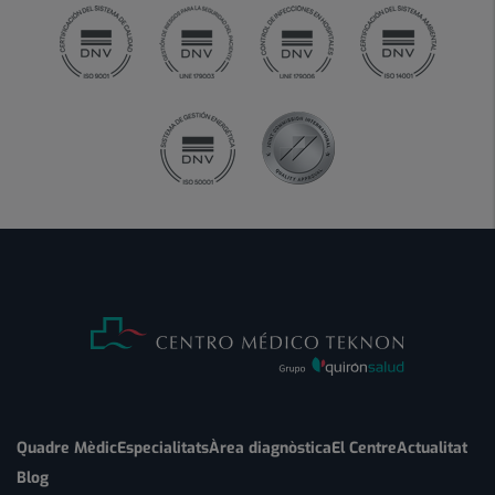
Quadre Mèdic
Especialitats
Àrea diagnòstica
El Centre
Actualitat
Blog