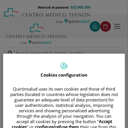
Saltar al contingut
Saltar
Menú
Atenció al pacient:
932 906 200
Select
al
teléfono
d'idi
contingut
cabecera
Toggl
navig
Instituto del Corazón Quirónsalud Teknon
Tractaments i especialitats
Cardiologia intervencionista i hemodinàmica
Cookies configuration
Cardiologia intervencionista i
Quirónsalud uses its own cookies and those of third
parties (located in countries whose legislation does not
hemodinàmica
guarantee an adequate level of data protection) for
experts en el tractament de les
user authentication, statistical analysis, improving
services and showing personalised advertising
malalties cardíaques amb catèters
through the analysis of your navigation. You can
(sense cirurgia), i de la manera menys
accept all cookies by pressing the button "
Accept
cookies
" or
configure/refuse them
their use from this