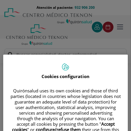
Saltar al contenido
Saltar
Menú
Atención al paciente:
932 906 200
Select
al
teléfono
de
contenido
cabecera
idiom
Toggl
navig
Instituto del Corazón Quirónsalud Teknon
Tratamientos y Especialidades
Cardiología intervencionista y hemodinámica
Cookies configuration
Cardiología intervencionista y
Quirónsalud uses its own cookies and those of third
parties (located in countries whose legislation does not
hemodinámica
guarantee an adequate level of data protection) for
Expertos es el tratamiento de las
user authentication, statistical analysis, improving
services and showing personalised advertising
enfermedades cardíacas con catéteres
through the analysis of your navigation. You can
(sin cirugía) y de la manera menos
accept all cookies by pressing the button "
Accept
cookies
" or
configure/refuse them
their use from this